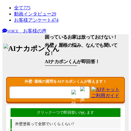
全て
775
動画インタビュー
29
お客様アンケート
474
お客様の声
VOICE
困っているお家は放っておけない！
外壁・屋根の悩み、なんでも聞いて
ね！
AIナカポンくん
が即回答！
外壁･屋根の質問をAIナカポンくんが答えます！
外壁塗装って全部でいくらくらい?