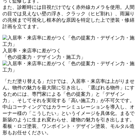
って監修します。
また、
診断時には目視だけでなく赤外線カメラを使用
。人間
の目では見えない壁の浮き、クラック（ヒビ割れ）、雨漏り
の兆候まで可視化し根本的な原因を特定した上で塗装・修繕
計画を立てます。
入居率・来店率に差がつく
「色の提案力・デザイン力・施工力」
「ただ塗り替える」だけでは、入居率・来店率は上がりませ
ん。物件の魅力を最大限に引き出し、「選ばれる物件」にす
るためには、専門家による「色の提案力」と「デザイン
力」、そしてそれを実現する「高い施工力」が不可欠です。
中山コーティングでは
カラーシミュレーションを導入し、オ
ーナー様の「こうしたい」というイメージを具体化
。まるで
新築のように生まれ変わらせ、建物の魅力を引き出します。
看板・ロゴ塗装、ワンポイント・デザイン塗装、モルタル造
形
もお任せください。