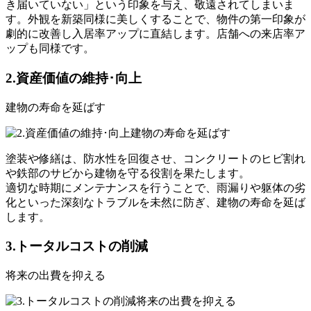
き届いていない」という印象を与え、敬遠されてしまいま
す。外観を新築同様に美しくすることで、物件の第一印象が
劇的に改善し
入居率アップ
に直結します。店舗への
来店率ア
ップ
も同様です。
2.
資産価値の維持･向上
建物の寿命を延ばす
塗装や修繕は、防水性を回復させ、コンクリートのヒビ割れ
や鉄部のサビから建物を守る役割を果たします。
適切な時期にメンテナンスを行うことで、
雨漏りや躯体の劣
化といった深刻なトラブルを未然に防ぎ、建物の寿命を延ば
します
。
3.
トータルコストの削減
将来の出費を抑える