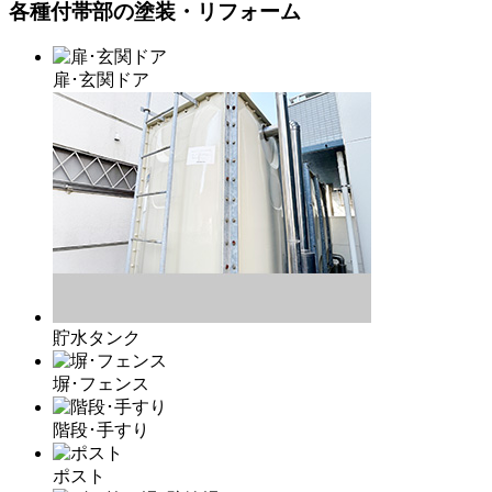
各種付帯部の塗装・リフォーム
扉･玄関ドア
貯水タンク
塀･フェンス
階段･手すり
ポスト