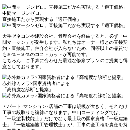
中間マージンゼロ。
直接施工だから実現する「適正価格」
大手ゼネコンや建設会社、管理会社を経由すると、必ず「中
間マージン」が発生します。私たちはオーナー様との
直接契
約・直接施工
。仲介会社が入らないため、同等以上の品質で
も
30％～50％のコストカットが可能
です。
もちろん、ご予算に合わせた最適な修繕プランのご提案も得
意としております。
赤外線カメラ×国家資格者による
「高精度な診断と提案」
アパート･マンション･店舗の工事は規模が大きく、それだけ
工事の段取りも複雑になります。中山コーティングでは、
「一級塗装技能士」だけでなく
最上級の国家資格「一級建築
士」「一級建築施工管理技士」
が、工事の全工程を責任を持