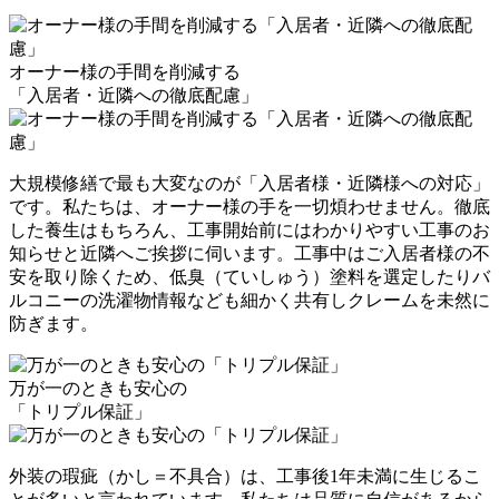
オーナー様の手間を削減する
「入居者・近隣への徹底配慮」
大規模修繕で最も大変なのが「入居者様・近隣様への対応」
です。私たちは、オーナー様の手を一切煩わせません。
徹底
した養生
はもちろん、
工事開始前にはわかりやすい工事のお
知らせと近隣へご挨拶に伺います
。工事中はご入居者様の不
安を取り除くため、
低臭（ていしゅう）塗料を選定
したりバ
ルコニーの洗濯物情報なども細かく共有し
クレームを未然に
防ぎます
。
万が一のときも安心の
「トリプル保証」
外装の瑕疵（かし＝不具合）は、工事後1年未満に生じるこ