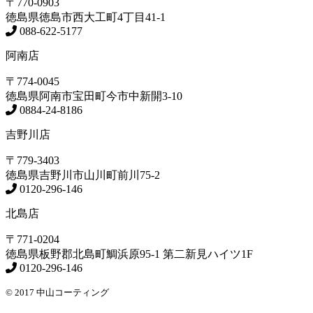
〒770-0903
徳島県
徳島市
西大工町4丁目41-1
088-622-5177
阿南店
〒774-0045
徳島県
阿南市
宝田町今市中新開3-10
0884-24-8186
吉野川店
〒779-3403
徳島県
吉野川市
山川町前川75-2
0120-296-146
北島店
〒771-0204
徳島県
板野郡北島町
鯛浜原95-1
第二新見ハイツ1F
0120-296-146
© 2017 中山コーティング