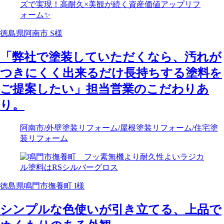
徳島県阿南市 S様
「弊社で塗装していただくなら、汚れが
つきにくく出来るだけ長持ちする塗料を
ご提案したい」担当営業のこだわりあ
り。
阿南市
/外壁塗装リフォーム
/屋根塗装リフォーム
/住宅塗
装リフォーム
徳島県鳴門市撫養町 I様
シンプルな色使いが引き立てる、上品で