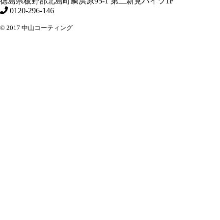
徳島県
板野郡北島町
鯛浜原95-1
第二新見ハイツ1F
0120-296-146
© 2017 中山コーティング