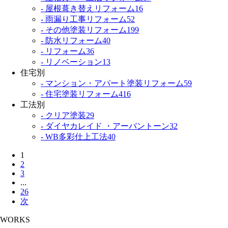
- 屋根葺き替えリフォーム
16
- 雨漏り工事リフォーム
52
- その他塗装リフォーム
199
- 防水リフォーム
40
- リフォーム
36
- リノベーション
13
住宅別
- マンション・アパート塗装リフォーム
59
- 住宅塗装リフォーム
416
工法別
- クリア塗装
29
- ダイヤカレイド ・アーバントーン
32
- WB多彩仕上工法
40
1
2
3
...
26
次
WORKS