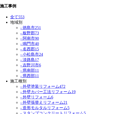
施工事例
全て
553
地域別
- 徳島市
251
- 板野郡
73
- 阿南市
90
- 鳴門市
40
- 名西郡
15
- 小松島市
24
- 淡路島
17
- 吉野川市
6
- 県南部
11
- 県西部
11
施工種別
- 外壁塗装リフォーム
472
- 外壁カバー工法リフォーム
19
- 外壁リフォーム
6
- 外壁張替えリフォーム
21
- 造形モルタルリフォーム
5
- スタンプコンクリートリフォーム
5