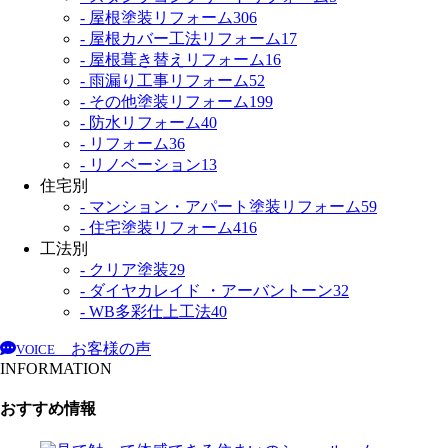
- 屋根塗装リフォーム
306
- 屋根カバー工法リフォーム
17
- 屋根葺き替えリフォーム
16
- 雨漏り工事リフォーム
52
- その他塗装リフォーム
199
- 防水リフォーム
40
- リフォーム
36
- リノベーション
13
住宅別
- マンション・アパート塗装リフォーム
59
- 住宅塗装リフォーム
416
工法別
- クリア塗装
29
- ダイヤカレイド ・アーバントーン
32
- WB多彩仕上工法
40
お客様の声
VOICE
INFORMATION
おすすめ情報