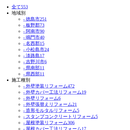
全て
553
地域別
- 徳島市
251
- 板野郡
73
- 阿南市
90
- 鳴門市
40
- 名西郡
15
- 小松島市
24
- 淡路島
17
- 吉野川市
6
- 県南部
11
- 県西部
11
施工種別
- 外壁塗装リフォーム
472
- 外壁カバー工法リフォーム
19
- 外壁リフォーム
6
- 外壁張替えリフォーム
21
- 造形モルタルリフォーム
5
- スタンプコンクリートリフォーム
5
- 屋根塗装リフォーム
306
- 屋根カバー工法リフォーム
17