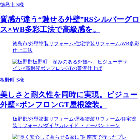
徳島市 S様
質感が違う“魅せる外壁”RSシルバーグロ
ス×WB多彩工法で高級感を。
徳島市
/外壁塗装リフォーム
/住宅塗装リフォーム
/WB多彩
仕上工法
板野町 S様
美しさと耐久性を同時に実現。ビジュー
外壁×ボンフロンGT屋根塗装。
板野郡
/外壁塗装リフォーム
/屋根塗装リフォーム
/住宅塗
装リフォーム
/ダイヤカレイド ・アーバントーン