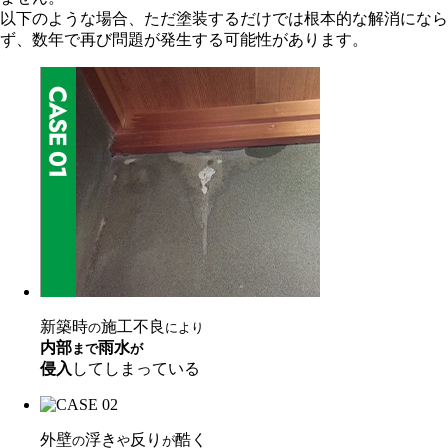
以下のような場合、ただ塗装するだけでは根本的な解消になら
ず、数年で再び問題が発生する可能性があります。
新築時
施工不良
の
により
内部
雨水
まで
が
侵入
してしまっている
外壁
浮き
反り
酷く
の
や
が