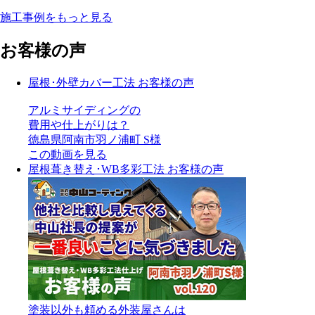
施工事例をもっと見る
お客様の声
屋根･外壁カバー工法 お客様の声
アルミサイディングの
費用や仕上がりは？
徳島県阿南市羽ノ浦町 S様
この動画を見る
屋根葺き替え･WB多彩工法 お客様の声
塗装以外も頼める外装屋さんは