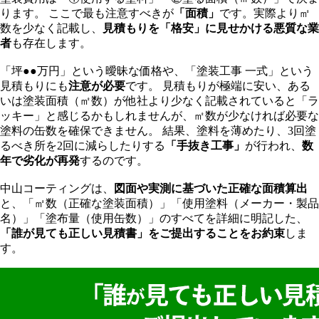
ります。 ここで最も注意すべきが
「面積」
です。実際より㎡
数を少なく記載し、
見積もりを「格安」に見せかける悪質な業
者
も存在します。
「坪●●万円」という曖昧な価格や、「塗装工事 一式」という
見積もりにも
注意が必要
です。 見積もりが極端に安い、ある
いは塗装面積（㎡数）が他社より少なく記載されていると「ラ
ッキー」と感じるかもしれませんが、㎡数が少なければ必要な
塗料の缶数を確保できません。 結果、塗料を薄めたり、3回塗
るべき所を2回に減らしたりする
「手抜き工事」
が行われ、
数
年で劣化が再発
するのです。
中山コーティングは、
図面や実測に基づいた正確な面積算出
と、「㎡数（正確な塗装面積）」「使用塗料（メーカー・製品
名）」「塗布量（使用缶数）」のすべてを詳細に明記した、
「誰が見ても正しい見積書」をご提出することをお約束
しま
す。