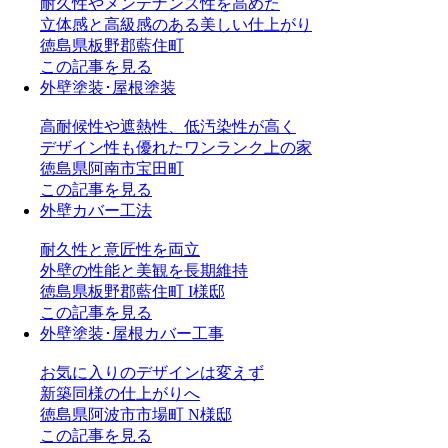
耐久性や
メンテナンス性を
高めた
立体感と
高級感のある
美しい仕上がり
徳島県板野郡藍住町
この記事を見る
外壁塗装･屋根塗装
高耐候性や
遮熱性、
低汚染性が
高く
デザイン性も
優れた
ワンランク上の家
徳島県阿南市宝田町
この記事を見る
外壁カバー工法
耐久性と
意匠性を両立
外壁の性能と
美観を
長期維持
徳島県板野郡藍住町 I様邸
この記事を見る
外壁塗装･屋根カバー工事
お気に入りの
デザインは変えず
新築同様の
仕上がりへ
徳島県阿波市市場町 N様邸
この記事を見る