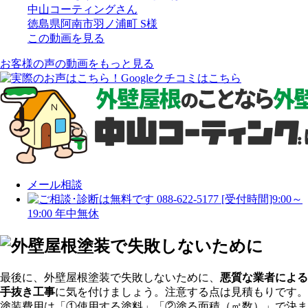
中山コーティングさん
徳島県阿南市羽ノ浦町 S様
この動画を見る
お客様の声の動画をもっと見る
メール相談
088-622-5177
[受付時間]9:00～
19:00 年中無休
最後に、外壁屋根塗装で失敗しないために、
悪質な業者による
手抜き工事
に気を付けましょう。注意する点は見積もりです。
塗装費用は「①使用する塗料」「②塗る面積（㎡数）」で決ま