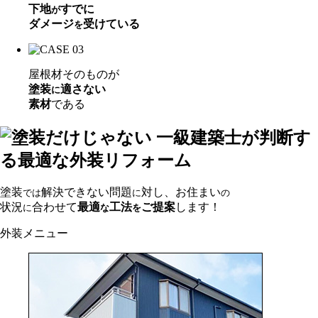
下地
すでに
が
ダメージ
受けている
を
屋根材そのものが
塗装
適さない
に
素材
である
塗装
解決できない問題
対し、お住まい
では
に
の
状況
合わせて
最適
工法
ご提案
します！
に
な
を
外装メニュー