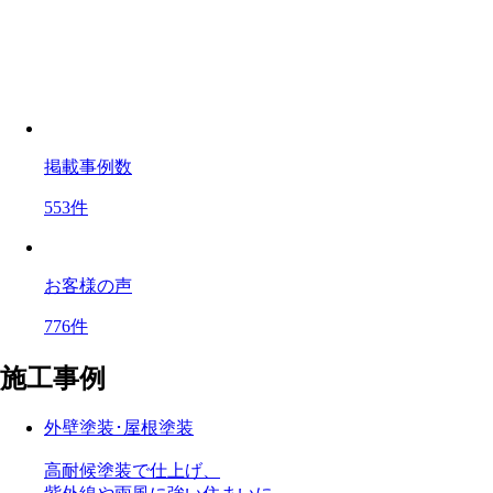
掲載事例数
553
件
お客様の声
776
件
施工事例
外壁塗装･屋根塗装
高耐候塗装で
仕上げ、