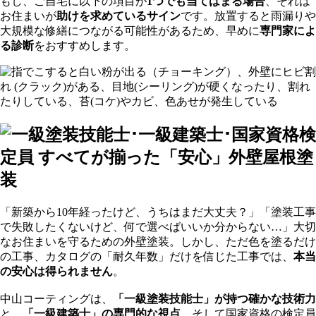
もし、ご自宅に以下の項目が
1つでも当てはまる場合
、それは
お住まいが
助けを求めているサイン
です。放置すると雨漏りや
大規模な修繕につながる可能性があるため、早めに
専門家によ
る診断
をおすすめします。
「新築から10年経ったけど、うちはまだ大丈夫？」「塗装工事
で失敗したくないけど、何で選べばいいか分からない…」大切
なお住まいを守るための外壁塗装。しかし、ただ色を塗るだけ
の工事、カタログの「耐久年数」だけを信じた工事では、
本当
の安心は得られません
。
中山コーティングは、
「一級塗装技能士」が持つ確かな技術力
と、
「一級建築士」の専門的な視点
、そして国家資格の検定員