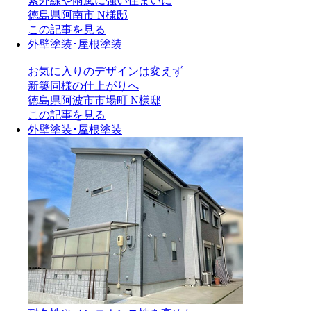
紫外線や
雨風に強い
住まいに
徳島県阿南市 N様邸
この記事を見る
外壁塗装･屋根塗装
お気に入りの
デザインは変えず
新築同様の
仕上がりへ
徳島県阿波市市場町 N様邸
この記事を見る
外壁塗装･屋根塗装