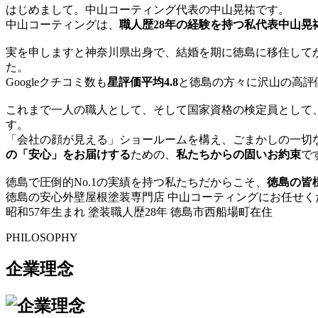
はじめまして。中山コーティング代表の中山晃祐です。
中山コーティングは、
職人歴28年の経験を持つ私代表中山晃
実を申しますと神奈川県出身で、結婚を期に徳島に移住して
た。
Googleクチコミ数も
星評価平均4.8
と徳島の方々に沢山の高評
これまで一人の職人として、そして国家資格の検定員として
す。
「会社の顔が見える」ショールームを構え、ごまかしの一切
の「安心」をお届けする
ための、
私たちからの固いお約束
で
徳島で圧倒的No.1の実績を持つ私たちだからこそ、
徳島の皆
徳島の安心外壁屋根塗装専門店 中山コーティングにお任せ
昭和57年生まれ
塗装職人歴28年
徳島市西船場町在住
PHILOSOPHY
企業理念