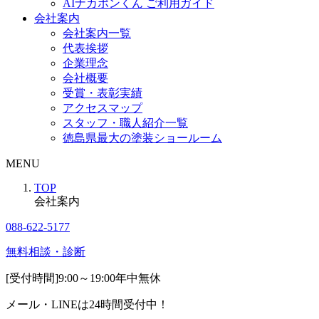
AIナカポンくん ご利用ガイド
会社案内
会社案内一覧
代表挨拶
企業理念
会社概要
受賞・表彰実績
アクセスマップ
スタッフ・職人紹介一覧
徳島県最大の塗装ショールーム
MENU
TOP
会社案内
088-622-5177
無料相談・診断
[受付時間]
9:00～19:00
年中無休
メール・LINEは24時間受付中！