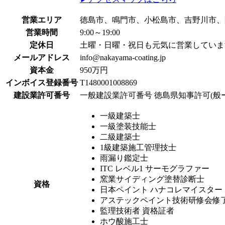
営業エリア
徳島市、鳴門市、小松島市、吉野川市、
営業時間
9:00～19:00
定休日
土曜・日曜・祝日も元気に営業していま
メールアドレス
info@nakayama-coating.jp
資本金
950万円
インボイス登録番号
T1480001008869
建設業許可番号
一般建設業許可番号 徳島県知事許可(般ー1
一級建築士
一級塗装技能士
二級建築士
1級建築施工管理技士
雨漏り鑑定士
ITC レベル1 サーモグラファー
窯業サイディング塗替診断士
資格
日本ペイント ハナコレマイスター
アステックペイント技術研修会修
監理技術者 資格証者
ホウ酸施工士