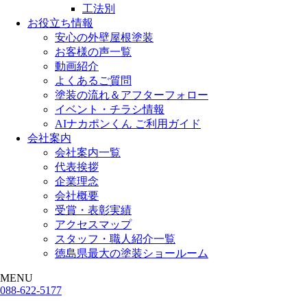
工法別
お役立ち情報
安心の外壁屋根塗装
お客様の声一覧
動画紹介
よくあるご質問
塗装の流れ＆アフターフォロー
イベント・チラシ情報
AIナカポンくん ご利用ガイド
会社案内
会社案内一覧
代表挨拶
企業理念
会社概要
受賞・表彰実績
アクセスマップ
スタッフ・職人紹介一覧
徳島県最大の塗装ショールーム
MENU
088-622-5177