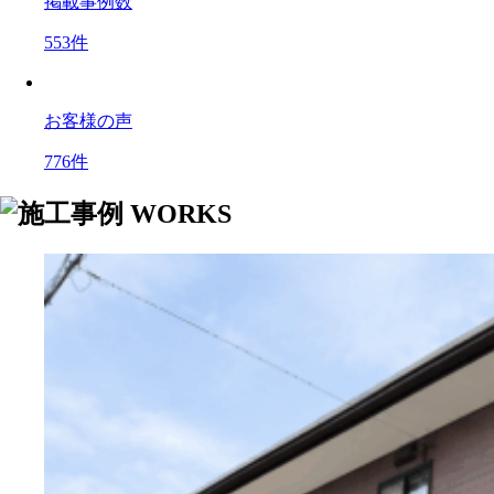
掲載事例数
553
件
お客様の声
776
件