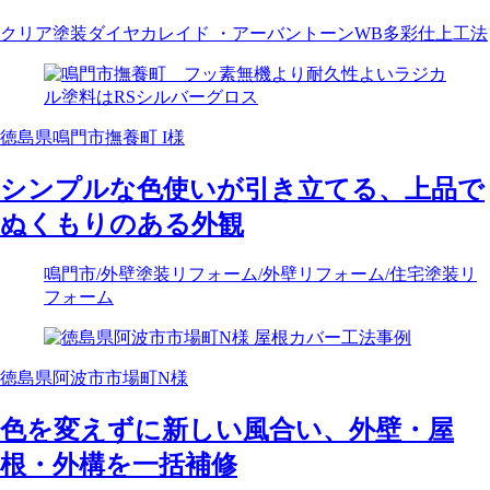
クリア塗装
ダイヤカレイド ・アーバントーン
WB多彩仕上工法
徳島県鳴門市撫養町 I様
シンプルな色使いが引き立てる、上品で
ぬくもりのある外観
鳴門市
/外壁塗装リフォーム
/外壁リフォーム
/住宅塗装リ
フォーム
徳島県阿波市市場町N様
色を変えずに新しい風合い、外壁・屋
根・外構を一括補修