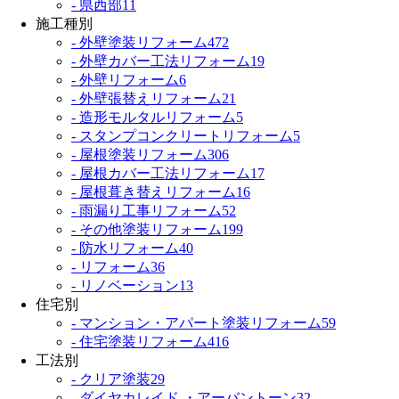
- 県西部
11
施工種別
- 外壁塗装リフォーム
472
- 外壁カバー工法リフォーム
19
- 外壁リフォーム
6
- 外壁張替えリフォーム
21
- 造形モルタルリフォーム
5
- スタンプコンクリートリフォーム
5
- 屋根塗装リフォーム
306
- 屋根カバー工法リフォーム
17
- 屋根葺き替えリフォーム
16
- 雨漏り工事リフォーム
52
- その他塗装リフォーム
199
- 防水リフォーム
40
- リフォーム
36
- リノベーション
13
住宅別
- マンション・アパート塗装リフォーム
59
- 住宅塗装リフォーム
416
工法別
- クリア塗装
29
- ダイヤカレイド ・アーバントーン
32