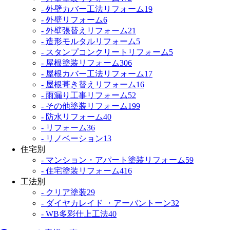
- 外壁カバー工法リフォーム
19
- 外壁リフォーム
6
- 外壁張替えリフォーム
21
- 造形モルタルリフォーム
5
- スタンプコンクリートリフォーム
5
- 屋根塗装リフォーム
306
- 屋根カバー工法リフォーム
17
- 屋根葺き替えリフォーム
16
- 雨漏り工事リフォーム
52
- その他塗装リフォーム
199
- 防水リフォーム
40
- リフォーム
36
- リノベーション
13
住宅別
- マンション・アパート塗装リフォーム
59
- 住宅塗装リフォーム
416
工法別
- クリア塗装
29
- ダイヤカレイド ・アーバントーン
32
- WB多彩仕上工法
40