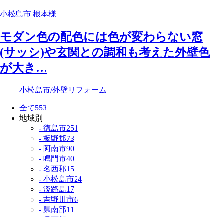
小松島市 根本様
モダン色の配色には色が変わらない窓
(サッシ)や玄関との調和も考えた外壁色
が大き…
小松島市
/外壁リフォーム
全て
553
地域別
- 徳島市
251
- 板野郡
73
- 阿南市
90
- 鳴門市
40
- 名西郡
15
- 小松島市
24
- 淡路島
17
- 吉野川市
6
- 県南部
11