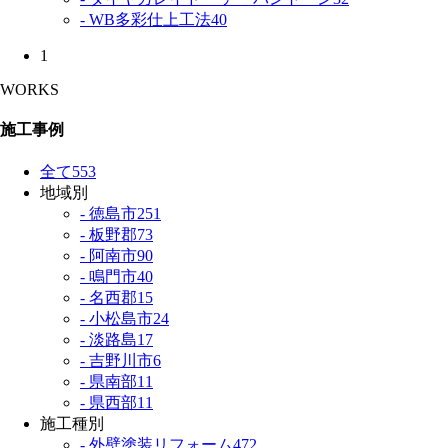
- WB多彩仕上工法
40
1
WORKS
施工事例
全て
553
地域別
- 徳島市
251
- 板野郡
73
- 阿南市
90
- 鳴門市
40
- 名西郡
15
- 小松島市
24
- 淡路島
17
- 吉野川市
6
- 県南部
11
- 県西部
11
施工種別
- 外壁塗装リフォーム
472