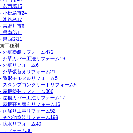
- 名西郡
15
- 小松島市
24
- 淡路島
17
- 吉野川市
6
- 県南部
11
- 県西部
11
施工種別
- 外壁塗装リフォーム
472
- 外壁カバー工法リフォーム
19
- 外壁リフォーム
6
- 外壁張替えリフォーム
21
- 造形モルタルリフォーム
5
- スタンプコンクリートリフォーム
5
- 屋根塗装リフォーム
306
- 屋根カバー工法リフォーム
17
- 屋根葺き替えリフォーム
16
- 雨漏り工事リフォーム
52
- その他塗装リフォーム
199
- 防水リフォーム
40
- リフォーム
36