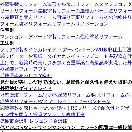
外壁張替えリフォーム
造形モルタルリフォーム
スタンプコンク
リートリフォーム
屋根塗装リフォーム
屋根カバー工法リフォー
ム
屋根葺き替えリフォーム
雨漏り工事リフォーム
その他塗装リ
フォーム
防水リフォーム
リフォーム
リノベーション
住宅別
マンション・アパート塗装リフォーム
住宅塗装リフォーム
工法別
クリア塗装
ダイヤカレイド ・アーバントーン
WB多彩仕上工法
兵庫県南あわじ市 Y様邸
見た目が美しいだけではない。意匠性と耐久性も備えた抜群の
外壁塗料ダイヤカレイド
外壁塗装リフォーム
/その他塗装リフォーム
/防水リフォーム
/住
宅塗装リフォーム
/ダイヤカレイド ・アーバントーン
徳島市金沢町 レジェンド金沢様
他とかぶらないデザインマンション カラーの配置は一級技能