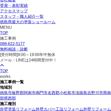
会社概要
受賞・表彰実績
アクセスマップ
スタッフ・職人紹介一覧
徳島県最大の塗装ショールーム
MENU
TOP
施工事例
088-622-5177
無料相談・診断
[受付時間]
9:00～19:00
年中無休
メール・LINEは24時間受付中！
TOP
works
施工事例一覧
地域別
徳島市
板野郡
阿南市
鳴門市
名西郡
小松島市
淡路島
吉野川市
県南
部
県西部
施工種別
外壁塗装リフォーム
外壁カバー工法リフォーム
外壁リフォーム