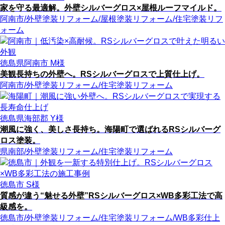
家を守る最適解。外壁シルバーグロス×屋根ルーフマイルド。
阿南市
/外壁塗装リフォーム
/屋根塗装リフォーム
/住宅塗装リフ
ォーム
徳島県阿南市 M様
美観長持ちの外壁へ。RSシルバーグロスで上質仕上げ。
阿南市
/外壁塗装リフォーム
/住宅塗装リフォーム
徳島県海部郡 Y様
潮風に強く、美しさ長持ち。海陽町で選ばれるRSシルバーグ
ロス塗装。
県南部
/外壁塗装リフォーム
/住宅塗装リフォーム
徳島市 S様
質感が違う“魅せる外壁”RSシルバーグロス×WB多彩工法で高
級感を。
徳島市
/外壁塗装リフォーム
/住宅塗装リフォーム
/WB多彩仕上