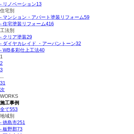
- リノベーション
13
住宅別
- マンション・アパート塗装リフォーム
59
- 住宅塗装リフォーム
416
工法別
- クリア塗装
29
- ダイヤカレイド ・アーバントーン
32
- WB多彩仕上工法
40
1
2
3
...
31
次
WORKS
施工事例
全て
553
地域別
- 徳島市
251
- 板野郡
73