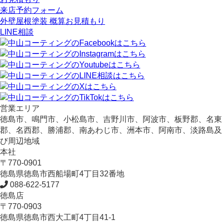
来店予約フォーム
外壁屋根塗装 概算お見積もり
LINE相談
営業エリア
徳島市、鳴門市、小松島市、吉野川市、阿波市、板野郡、名東
郡、名西郡、勝浦郡、南あわじ市、洲本市、阿南市、淡路島及
び周辺地域
本社
〒770-0901
徳島県
徳島市
西船場町4丁目32番地
088-622-5177
徳島店
〒770-0903
徳島県
徳島市
西大工町4丁目41-1