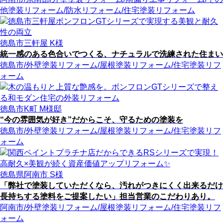
他塗装リフォーム
/防水リフォーム
/住宅塗装リフォーム
徳島市三軒屋 K様
統一感のある色合いでつくる、ナチュラルで洗練された住まい
徳島市
/外壁塗装リフォーム
/屋根塗装リフォーム
/住宅塗装リフ
ォーム
徳島市K町 M様邸
“今の雰囲気が好き”だからこそ、守るための塗装を
徳島市
/外壁塗装リフォーム
/屋根塗装リフォーム
/住宅塗装リフ
ォーム
徳島県阿南市 S様
「弊社で塗装していただくなら、汚れがつきにくく出来るだけ
長持ちする塗料をご提案したい」担当営業のこだわりあり。
阿南市
/外壁塗装リフォーム
/屋根塗装リフォーム
/住宅塗装リフ
ォーム