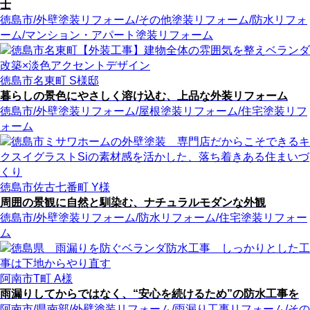
士
徳島市
/外壁塗装リフォーム
/その他塗装リフォーム
/防水リフォ
ーム
/マンション・アパート塗装リフォーム
徳島市名東町 S様邸
暮らしの景色にやさしく溶け込む、上品な外装リフォーム
徳島市
/外壁塗装リフォーム
/屋根塗装リフォーム
/住宅塗装リフ
ォーム
徳島市佐古七番町 Y様
周囲の景観に自然と馴染む、ナチュラルモダンな外観
徳島市
/外壁塗装リフォーム
/防水リフォーム
/住宅塗装リフォー
ム
阿南市T町 A様
雨漏りしてからではなく、“安心を続けるため”の防水工事を
阿南市
/県南部
/外壁塗装リフォーム
/雨漏り工事リフォーム
/その