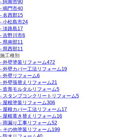
- 阿南市
90
- 鳴門市
40
- 名西郡
15
- 小松島市
24
- 淡路島
17
- 吉野川市
6
- 県南部
11
- 県西部
11
施工種別
- 外壁塗装リフォーム
472
- 外壁カバー工法リフォーム
19
- 外壁リフォーム
6
- 外壁張替えリフォーム
21
- 造形モルタルリフォーム
5
- スタンプコンクリートリフォーム
5
- 屋根塗装リフォーム
306
- 屋根カバー工法リフォーム
17
- 屋根葺き替えリフォーム
16
- 雨漏り工事リフォーム
52
- その他塗装リフォーム
199
- 防水リフォーム
40