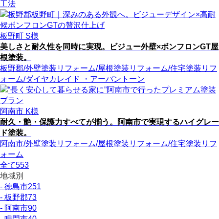
工法
板野町 S様
美しさと耐久性を同時に実現。ビジュー外壁×ボンフロンGT屋
根塗装。
板野郡
/外壁塗装リフォーム
/屋根塗装リフォーム
/住宅塗装リフ
ォーム
/ダイヤカレイド ・アーバントーン
阿南市 K様
耐久・艶・保護力すべてが揃う。阿南市で実現するハイグレー
ド塗装。
阿南市
/外壁塗装リフォーム
/屋根塗装リフォーム
/住宅塗装リフ
ォーム
全て
553
地域別
- 徳島市
251
- 板野郡
73
- 阿南市
90
- 鳴門市
40