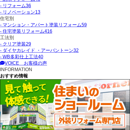
- リフォーム
36
- リノベーション
13
住宅別
- マンション・アパート塗装リフォーム
59
- 住宅塗装リフォーム
416
工法別
- クリア塗装
29
- ダイヤカレイド ・アーバントーン
32
- WB多彩仕上工法
40
VOICE
お客様の声
INFORMATION
おすすめ情報