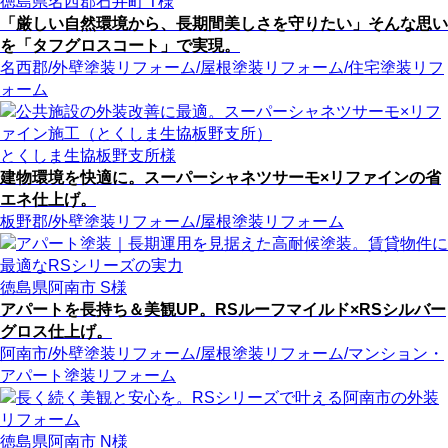
徳島県名西郡石井町 T様
「厳しい自然環境から、長期間美しさを守りたい」そんな思い
を「タフグロスコート」で実現。
名西郡
/外壁塗装リフォーム
/屋根塗装リフォーム
/住宅塗装リフ
ォーム
とくしま生協板野支所様
建物環境を快適に。スーパーシャネツサーモ×リファインの省
エネ仕上げ。
板野郡
/外壁塗装リフォーム
/屋根塗装リフォーム
徳島県阿南市 S様
アパートを長持ち＆美観UP。RSルーフマイルド×RSシルバー
グロス仕上げ。
阿南市
/外壁塗装リフォーム
/屋根塗装リフォーム
/マンション・
アパート塗装リフォーム
徳島県阿南市 N様