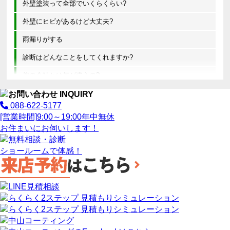
外壁塗装って全部でいくらくらい?
外壁にヒビがあるけど大丈夫?
雨漏りがする
診断はどんなことをしてくれますか?
他の会社とは何が違うの?
088-622-5177
[営業時間]
9:00～19:00
年中無休
お住まいにお伺いします！
ショールームで体感！