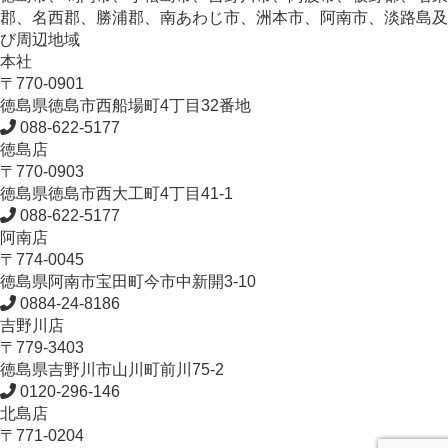
郡、名西郡、勝浦郡、南あわじ市、洲本市、阿南市、淡路島及
び周辺地域
本社
〒770-0901
徳島県
徳島市
西船場町4丁目32番地
088-622-5177
徳島店
〒770-0903
徳島県
徳島市
西大工町4丁目41-1
088-622-5177
阿南店
〒774-0045
徳島県
阿南市
宝田町今市中新開3-10
0884-24-8186
吉野川店
〒779-3403
徳島県
吉野川市
山川町前川75-2
0120-296-146
北島店
〒771-0204