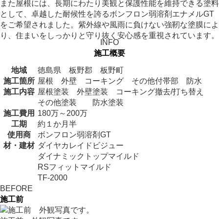
また屋根には、長期にわたり美観と保護性能を維持できる塗料
として、卓越した耐候性を誇るボンフロン弱溶剤エナメルGT
をご希望されました。紫外線や風雨に負けない強靭な塗膜によ
り、住まいをしっかりと守り抜く安心感を重視されています。
INFO
施工概要
地域
徳島県 板野郡 板野町
施工箇所
屋根 外壁 コーキング その他付帯部 防水
施工内容
屋根塗装 外壁塗装 コーキング撤去/打ち替え
その他塗装 防水塗装
施工費用
180万～200万
工期
約１か月半
使用商
ボンフロン弱溶剤GT
材・建材
ダイヤカレイドビジュー
ダイナミックトップマイルド
RSフィットマイルド
TF-2000
BEFORE
施工前