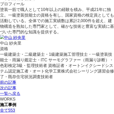
プロフィール
塗装一筋で職人として10年以上の経験を積み、平成21年に独
立。一級塗装技能士の資格を有し、国家資格の検定員としても
活動している。全体での施工実績数は累計2,000件を超え、建
物構造を熟知した専門家として、確かな技術と豊富な実績に基
づいた専門的な知識を提供する。
中山 紗央里
資格
一級建築士・二級建築士・1級建築施工管理技士・一級塗装技
能士・雨漏り鑑定士・ITC サーモグラファー（雨漏り診断）・
色彩検定3級・監理技術者 資格証者・オートンイクシードシス
テム認定施工者・オート化学工業株式会社シーリング講習会修
了・既存住宅状況調査技術者
前の記事
次の記事
一覧へ戻る
WORKS
施工事例
全て
553