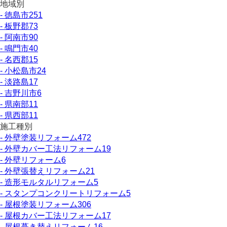
地域別
- 徳島市
251
- 板野郡
73
- 阿南市
90
- 鳴門市
40
- 名西郡
15
- 小松島市
24
- 淡路島
17
- 吉野川市
6
- 県南部
11
- 県西部
11
施工種別
- 外壁塗装リフォーム
472
- 外壁カバー工法リフォーム
19
- 外壁リフォーム
6
- 外壁張替えリフォーム
21
- 造形モルタルリフォーム
5
- スタンプコンクリートリフォーム
5
- 屋根塗装リフォーム
306
- 屋根カバー工法リフォーム
17
- 屋根葺き替えリフォーム
16