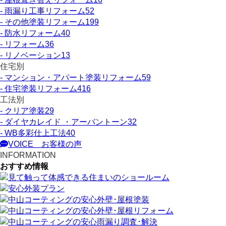
- 雨漏り工事リフォーム
52
- その他塗装リフォーム
199
- 防水リフォーム
40
- リフォーム
36
- リノベーション
13
住宅別
- マンション・アパート塗装リフォーム
59
- 住宅塗装リフォーム
416
工法別
- クリア塗装
29
- ダイヤカレイド ・アーバントーン
32
- WB多彩仕上工法
40
VOICE
お客様の声
INFORMATION
おすすめ情報