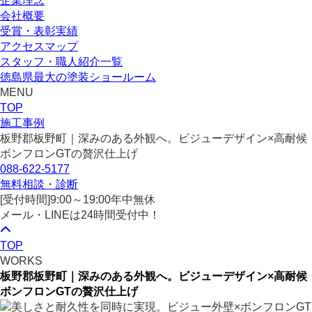
企業理念
会社概要
受賞・表彰実績
アクセスマップ
スタッフ・職人紹介一覧
徳島県最大の塗装ショールーム
MENU
TOP
施工事例
板野郡板野町｜深みのある外観へ。ビジューデザイン×高耐候
ボンフロンGTの贅沢仕上げ
088-622-5177
無料相談・診断
[受付時間]
9:00～19:00
年中無休
メール・LINEは24時間受付中！
TOP
WORKS
板野郡板野町｜深みのある外観へ。ビジューデザイン×高耐候
ボンフロンGTの贅沢仕上げ