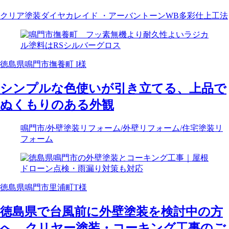
クリア塗装
ダイヤカレイド ・アーバントーン
WB多彩仕上工法
徳島県鳴門市撫養町 I様
シンプルな色使いが引き立てる、上品で
ぬくもりのある外観
鳴門市
/外壁塗装リフォーム
/外壁リフォーム
/住宅塗装リ
フォーム
徳島県鳴門市里浦町T様
徳島県で台風前に外壁塗装を検討中の方
へ。クリヤー塗装・コーキング工事のご