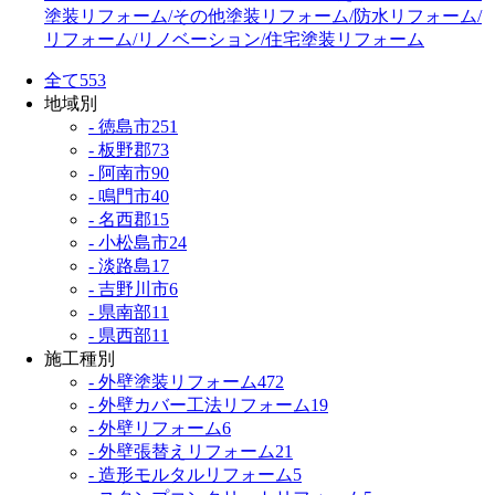
塗装リフォーム
/その他塗装リフォーム
/防水リフォーム
/
リフォーム
/リノベーション
/住宅塗装リフォーム
全て
553
地域別
- 徳島市
251
- 板野郡
73
- 阿南市
90
- 鳴門市
40
- 名西郡
15
- 小松島市
24
- 淡路島
17
- 吉野川市
6
- 県南部
11
- 県西部
11
施工種別
- 外壁塗装リフォーム
472
- 外壁カバー工法リフォーム
19
- 外壁リフォーム
6
- 外壁張替えリフォーム
21
- 造形モルタルリフォーム
5