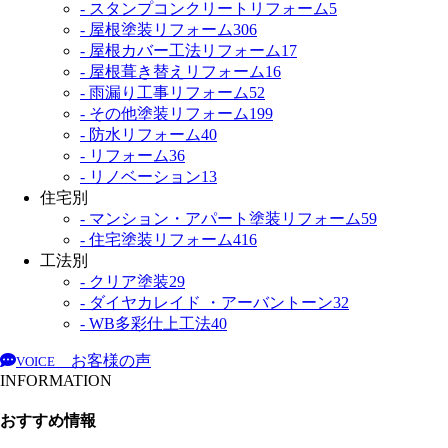
- スタンプコンクリートリフォーム
5
- 屋根塗装リフォーム
306
- 屋根カバー工法リフォーム
17
- 屋根葺き替えリフォーム
16
- 雨漏り工事リフォーム
52
- その他塗装リフォーム
199
- 防水リフォーム
40
- リフォーム
36
- リノベーション
13
住宅別
- マンション・アパート塗装リフォーム
59
- 住宅塗装リフォーム
416
工法別
- クリア塗装
29
- ダイヤカレイド ・アーバントーン
32
- WB多彩仕上工法
40
お客様の声
VOICE
INFORMATION
おすすめ情報