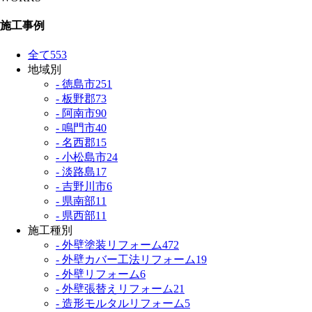
施工事例
全て
553
地域別
- 徳島市
251
- 板野郡
73
- 阿南市
90
- 鳴門市
40
- 名西郡
15
- 小松島市
24
- 淡路島
17
- 吉野川市
6
- 県南部
11
- 県西部
11
施工種別
- 外壁塗装リフォーム
472
- 外壁カバー工法リフォーム
19
- 外壁リフォーム
6
- 外壁張替えリフォーム
21
- 造形モルタルリフォーム
5