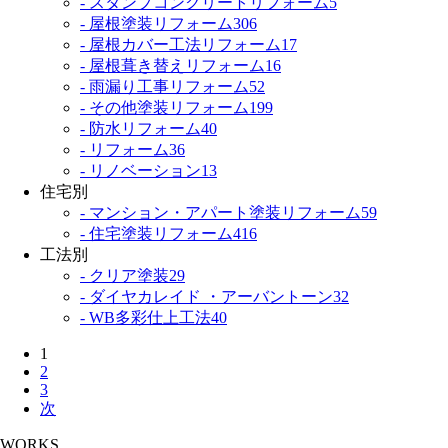
- スタンプコンクリートリフォーム
5
- 屋根塗装リフォーム
306
- 屋根カバー工法リフォーム
17
- 屋根葺き替えリフォーム
16
- 雨漏り工事リフォーム
52
- その他塗装リフォーム
199
- 防水リフォーム
40
- リフォーム
36
- リノベーション
13
住宅別
- マンション・アパート塗装リフォーム
59
- 住宅塗装リフォーム
416
工法別
- クリア塗装
29
- ダイヤカレイド ・アーバントーン
32
- WB多彩仕上工法
40
1
2
3
次
WORKS