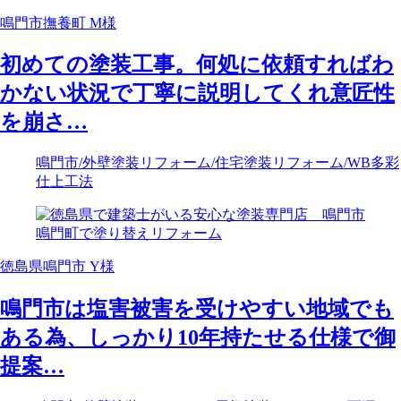
鳴門市撫養町 M様
初めての塗装工事。何処に依頼すればわ
かない状況で丁寧に説明してくれ意匠性
を崩さ…
鳴門市
/外壁塗装リフォーム
/住宅塗装リフォーム
/WB多彩
仕上工法
徳島県鳴門市 Y様
鳴門市は塩害被害を受けやすい地域でも
ある為、しっかり10年持たせる仕様で御
提案…