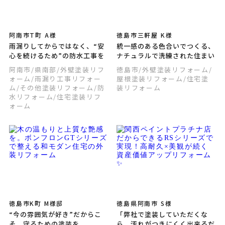
阿南市T町 A様
徳島市三軒屋 K様
雨漏りしてからではなく、“安
統一感のある色合いでつくる、
心を続けるため”の防水工事を
ナチュラルで洗練された住まい
阿南市
/県南部
/外壁塗装リフ
徳島市
/外壁塗装リフォーム
/
ォーム
/雨漏り工事リフォー
屋根塗装リフォーム
/住宅塗
ム
/その他塗装リフォーム
/防
装リフォーム
水リフォーム
/住宅塗装リフ
ォーム
徳島市K町 M様邸
徳島県阿南市 S様
“今の雰囲気が好き”だからこ
「弊社で塗装していただくな
そ、守るための塗装を
ら、汚れがつきにくく出来るだ