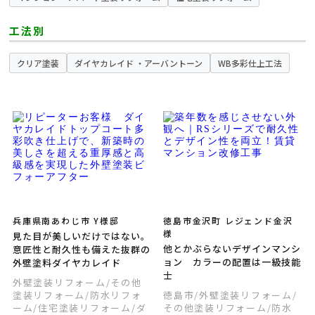
雨漏り工事リフォーム
その他塗装リフォーム
防水リフォーム
リフォーム
リノベーション
工法別
クリア塗装
ダイヤカレイド ・アーバントーン
WB多彩仕上工法
兵庫県南あわじ市 Y様邸
徳島市金沢町 レジェンド金沢
様
見た目が美しいだけではない。
他とかぶらないデザインマンシ
意匠性と耐久性も備えた抜群の
ョン カラーの配置は一級技能
外壁塗料ダイヤカレイド
士
外壁塗装リフォーム
/その他
塗装リフォーム
/防水リフォ
徳島市
/外壁塗装リフォーム
/
ーム
/住宅塗装リフォーム
/ダ
その他塗装リフォーム
/防水