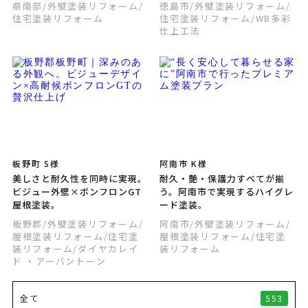
県南部
/外壁塗装リフォーム
/
徳島市
/外壁塗装リフォーム
/
住宅塗装リフォーム
住宅塗装リフォーム
/WB多彩
仕上工法
板野町 S様
阿南市 K様
美しさと耐久性を同時に実現。
耐久・艶・保護力すべてが揃
ビジュー外壁×ボンフロンGT
う。阿南市で実現するハイグレ
屋根塗装。
ード塗装。
板野郡
/外壁塗装リフォーム
/
阿南市
/外壁塗装リフォーム
/
屋根塗装リフォーム
/住宅塗
屋根塗装リフォーム
/住宅塗
装リフォーム
/ダイヤカレイ
装リフォーム
ド ・アーバントーン
553
全て