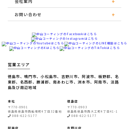
会社案内
お問い合わせ
営業エリア
徳島市、鳴門市、小松島市、吉野川市、阿波市、板野郡、名
東郡、名西郡、勝浦郡、南あわじ市、洲本市、阿南市、淡路
島及び周辺地域
本社
徳島店
〒770-0901
〒770-0903
徳島県
徳島市
西船場町4丁目32番地
徳島県
徳島市
西大工町4丁目41-1
088-622-5177
088-622-5177
阿南店
吉野川店