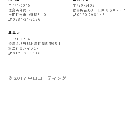
〒774-0045
〒779-3403
徳島県
阿南市
徳島県
吉野川市
山川町前川75-2
宝田町今市中新開3-10
0120-296-146
0884-24-8186
北島店
〒771-0204
徳島県
板野郡北島町
鯛浜原95-1
第二新見ハイツ1F
0120-296-146
© 2017 中山コーティング