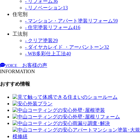
- リフォーム
36
- リノベーション
13
住宅別
- マンション・アパート塗装リフォーム
59
- 住宅塗装リフォーム
416
工法別
- クリア塗装
29
- ダイヤカレイド ・アーバントーン
32
- WB多彩仕上工法
40
お客様の声
VOICE
INFORMATION
おすすめ情報