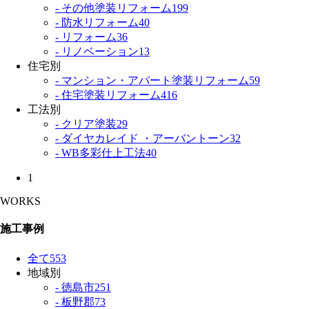
- その他塗装リフォーム
199
- 防水リフォーム
40
- リフォーム
36
- リノベーション
13
住宅別
- マンション・アパート塗装リフォーム
59
- 住宅塗装リフォーム
416
工法別
- クリア塗装
29
- ダイヤカレイド ・アーバントーン
32
- WB多彩仕上工法
40
1
WORKS
施工事例
全て
553
地域別
- 徳島市
251
- 板野郡
73