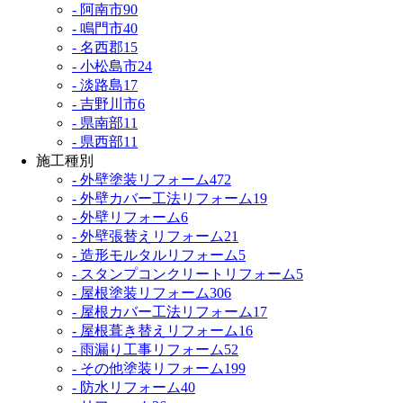
- 阿南市
90
- 鳴門市
40
- 名西郡
15
- 小松島市
24
- 淡路島
17
- 吉野川市
6
- 県南部
11
- 県西部
11
施工種別
- 外壁塗装リフォーム
472
- 外壁カバー工法リフォーム
19
- 外壁リフォーム
6
- 外壁張替えリフォーム
21
- 造形モルタルリフォーム
5
- スタンプコンクリートリフォーム
5
- 屋根塗装リフォーム
306
- 屋根カバー工法リフォーム
17
- 屋根葺き替えリフォーム
16
- 雨漏り工事リフォーム
52
- その他塗装リフォーム
199
- 防水リフォーム
40