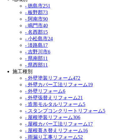
- 徳島市
251
- 板野郡
73
- 阿南市
90
- 鳴門市
40
- 名西郡
15
- 小松島市
24
- 淡路島
17
- 吉野川市
6
- 県南部
11
- 県西部
11
施工種別
- 外壁塗装リフォーム
472
- 外壁カバー工法リフォーム
19
- 外壁リフォーム
6
- 外壁張替えリフォーム
21
- 造形モルタルリフォーム
5
- スタンプコンクリートリフォーム
5
- 屋根塗装リフォーム
306
- 屋根カバー工法リフォーム
17
- 屋根葺き替えリフォーム
16
- 雨漏り工事リフォーム
52