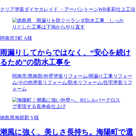
クリア塗装
ダイヤカレイド ・アーバントーン
WB多彩仕上工法
阿南市T町 A様
雨漏りしてからではなく、“安心を続け
るため”の防水工事を
阿南市
/県南部
/外壁塗装リフォーム
/雨漏り工事リフォー
ム
/その他塗装リフォーム
/防水リフォーム
/住宅塗装リフ
ォーム
徳島県海部郡 Y様
潮風に強く、美しさ長持ち。海陽町で選