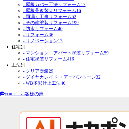
- 屋根カバー工法リフォーム
17
- 屋根葺き替えリフォーム
16
- 雨漏り工事リフォーム
52
- その他塗装リフォーム
199
- 防水リフォーム
40
- リフォーム
36
- リノベーション
13
住宅別
- マンション・アパート塗装リフォーム
59
- 住宅塗装リフォーム
416
工法別
- クリア塗装
29
- ダイヤカレイド ・アーバントーン
32
- WB多彩仕上工法
40
お客様の声
VOICE