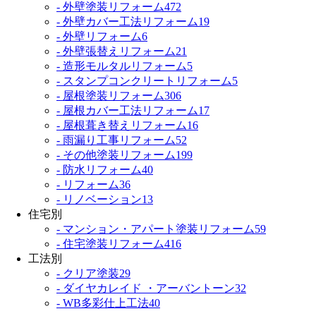
- 外壁塗装リフォーム
472
- 外壁カバー工法リフォーム
19
- 外壁リフォーム
6
- 外壁張替えリフォーム
21
- 造形モルタルリフォーム
5
- スタンプコンクリートリフォーム
5
- 屋根塗装リフォーム
306
- 屋根カバー工法リフォーム
17
- 屋根葺き替えリフォーム
16
- 雨漏り工事リフォーム
52
- その他塗装リフォーム
199
- 防水リフォーム
40
- リフォーム
36
- リノベーション
13
住宅別
- マンション・アパート塗装リフォーム
59
- 住宅塗装リフォーム
416
工法別
- クリア塗装
29
- ダイヤカレイド ・アーバントーン
32
- WB多彩仕上工法
40