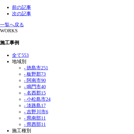
前の記事
次の記事
一覧へ戻る
WORKS
施工事例
全て
553
地域別
- 徳島市
251
- 板野郡
73
- 阿南市
90
- 鳴門市
40
- 名西郡
15
- 小松島市
24
- 淡路島
17
- 吉野川市
6
- 県南部
11
- 県西部
11
施工種別