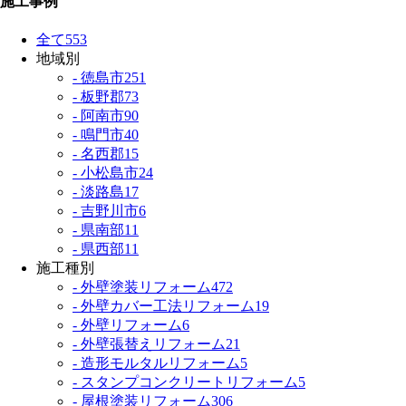
施工事例
全て
553
地域別
- 徳島市
251
- 板野郡
73
- 阿南市
90
- 鳴門市
40
- 名西郡
15
- 小松島市
24
- 淡路島
17
- 吉野川市
6
- 県南部
11
- 県西部
11
施工種別
- 外壁塗装リフォーム
472
- 外壁カバー工法リフォーム
19
- 外壁リフォーム
6
- 外壁張替えリフォーム
21
- 造形モルタルリフォーム
5
- スタンプコンクリートリフォーム
5
- 屋根塗装リフォーム
306