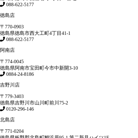
088-622-5177
徳島店
〒770-0903
徳島県
徳島市
西大工町4丁目41-1
088-622-5177
阿南店
〒774-0045
徳島県
阿南市
宝田町今市中新開3-10
0884-24-8186
吉野川店
〒779-3403
徳島県
吉野川市
山川町前川75-2
0120-296-146
北島店
〒771-0204
徳島県
板野郡北島町
鯛浜原95-1
第二新見ハイツ1F