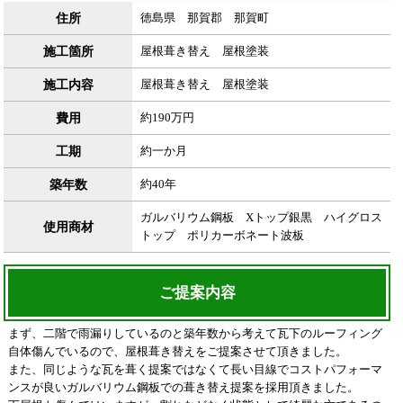
住所
徳島県 那賀郡 那賀町
施工箇所
屋根葺き替え 屋根塗装
施工内容
屋根葺き替え 屋根塗装
費用
約190万円
工期
約一か月
築年数
約40年
ガルバリウム鋼板 Xトップ銀黒 ハイグロス
使用商材
トップ ポリカーボネート波板
ご提案内容
まず、二階で雨漏りしているのと築年数から考えて瓦下のルーフィング
自体傷んでいるので、屋根葺き替えをご提案させて頂きました。
また、同じような瓦を葺く提案ではなくて長い目線でコストパフォーマ
ンスが良いガルバリウム鋼板での葺き替え提案を採用頂きました。