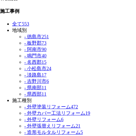
施工事例
全て
553
地域別
- 徳島市
251
- 板野郡
73
- 阿南市
90
- 鳴門市
40
- 名西郡
15
- 小松島市
24
- 淡路島
17
- 吉野川市
6
- 県南部
11
- 県西部
11
施工種別
- 外壁塗装リフォーム
472
- 外壁カバー工法リフォーム
19
- 外壁リフォーム
6
- 外壁張替えリフォーム
21
- 造形モルタルリフォーム
5