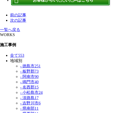
お客様からいただいた声はこちら
前の記事
次の記事
一覧へ戻る
WORKS
施工事例
全て
553
地域別
- 徳島市
251
- 板野郡
73
- 阿南市
90
- 鳴門市
40
- 名西郡
15
- 小松島市
24
- 淡路島
17
- 吉野川市
6
- 県南部
11