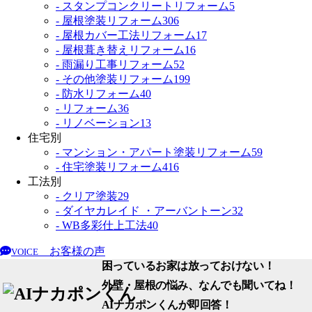
- スタンプコンクリートリフォーム
5
- 屋根塗装リフォーム
306
- 屋根カバー工法リフォーム
17
- 屋根葺き替えリフォーム
16
- 雨漏り工事リフォーム
52
- その他塗装リフォーム
199
- 防水リフォーム
40
- リフォーム
36
- リノベーション
13
住宅別
- マンション・アパート塗装リフォーム
59
- 住宅塗装リフォーム
416
工法別
- クリア塗装
29
- ダイヤカレイド ・アーバントーン
32
- WB多彩仕上工法
40
お客様の声
VOICE
困っているお家は放っておけない！
外壁・屋根の悩み、なんでも聞いてね！
AIナカポンくん
が即回答！