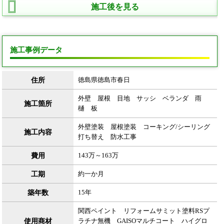
施工後を見る
施工事例データ
住所
徳島県徳島市春日
外壁 屋根 目地 サッシ ベランダ 雨
施工箇所
樋 板
外壁塗装 屋根塗装 コーキング/シーリング
施工内容
打ち替え 防水工事
費用
143万～163万
工期
約一か月
築年数
15年
関西ペイント リフォームサミット塗料RSプ
使用商材
ラチナ無機 GAISOマルチコート ハイグロ