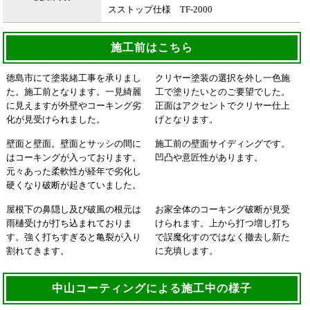
スストップ仕様 TF-2000
施工前はこちら
徳島市にて塗装緒工事を承りまし
クリヤー塗装の選択を外し一色施
た。施工前となります。一見綺麗
工で塗りたいとのご要望でした。
に見えますが外壁やコーキング劣
正面はアクセントでクリヤー仕上
化が見受けられました。
げとなります。
壁面と壁面。壁面とサッシの間に
施工前の壁面サイディングです。
はコーキングが入っております。
凹凸や意匠性があります。
元々あった柔軟性が経年で劣化し
硬くなり破断が起きていました。
屋根下の鼻隠し及び破風の根元は
お家全体のコーキング破断が見受
雨樋受けが打ち込まれておりま
けられます。上から打つ増し打ち
す。強く打ちすぎると亀裂が入り
で誤魔化すのではなく撤去し新た
割れてきます。
に充填します。
中山コーティングによる施工中の様子