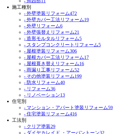
- 県西部
11
施工種別
- 外壁塗装リフォーム
472
- 外壁カバー工法リフォーム
19
- 外壁リフォーム
6
- 外壁張替えリフォーム
21
- 造形モルタルリフォーム
5
- スタンプコンクリートリフォーム
5
- 屋根塗装リフォーム
306
- 屋根カバー工法リフォーム
17
- 屋根葺き替えリフォーム
16
- 雨漏り工事リフォーム
52
- その他塗装リフォーム
199
- 防水リフォーム
40
- リフォーム
36
- リノベーション
13
住宅別
- マンション・アパート塗装リフォーム
59
- 住宅塗装リフォーム
416
工法別
- クリア塗装
29
- ダイヤカレイド ・アーバントーン
32