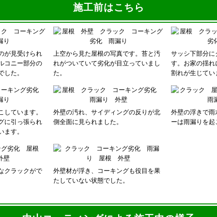
施工前はこちら
のが見受けられ
上空から見た屋根の写真です。苔と汚
サッシ下部分に
ルコニー部分の
れがついていて劣化が目立っていまし
す。お家の揺れ
でした。
た。
割れが生じてい
こしています。
外壁の汚れ、サイディングの反りが北
外壁の浮きで雨
グに引っ張られ
側全面に見られました。
ーは雨漏りを起
います。
なクラックがで
外壁材が浮き、コーキングも役目を果
たしていない状態でした。