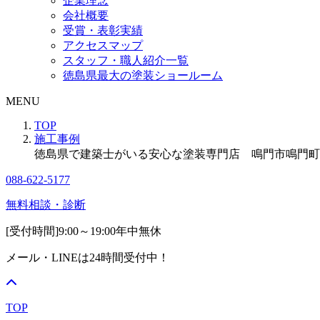
企業理念
会社概要
受賞・表彰実績
アクセスマップ
スタッフ・職人紹介一覧
徳島県最大の塗装ショールーム
MENU
TOP
施工事例
徳島県で建築士がいる安心な塗装専門店 鳴門市鳴門町
088-622-5177
無料相談・診断
[受付時間]
9:00～19:00
年中無休
メール・LINEは24時間受付中！
TOP