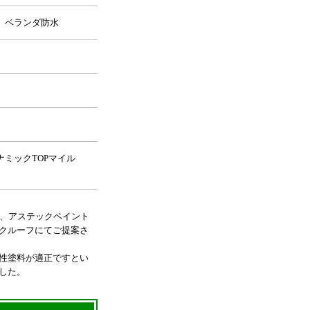
 ベランダ防水
ミックTOPマイル
で、アステックペイント
クルーフにてご提案さ
性塗料が適正ですとい
した。