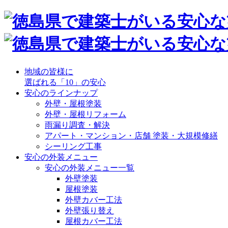
地域の皆様に
選ばれる「10」の安心
安心のラインナップ
外壁・屋根塗装
外壁・屋根リフォーム
雨漏り調査・解決
アパート・マンション・店舗 塗装・大規模修繕
シーリング工事
安心の外装メニュー
安心の外装メニュー一覧
外壁塗装
屋根塗装
外壁カバー工法
外壁張り替え
屋根カバー工法