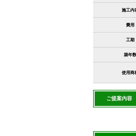
施工内
費用
工期
築年
使用商
ご提案内容