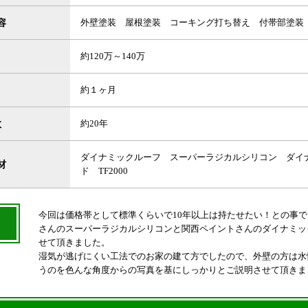
容
外壁塗装 屋根塗装 コーキング打ち替え 付帯部塗装
約120万～140万
約１ヶ月
数
約20年
ダイナミックルーフ スーパーラジカルシリコン ダイナ
材
ド TF2000
今回は価格帯として標準くらいで10年以上は持たせたい！との事
さんのスーパーラジカルシリコンと関西ペイントさんのダイナミッ
せて頂きました。
湿気が逃げにくい工法でのお家の建て方でしたので、外壁の方は水
うのを色んな角度からの写真を基にしっかりとご説明させて頂きま