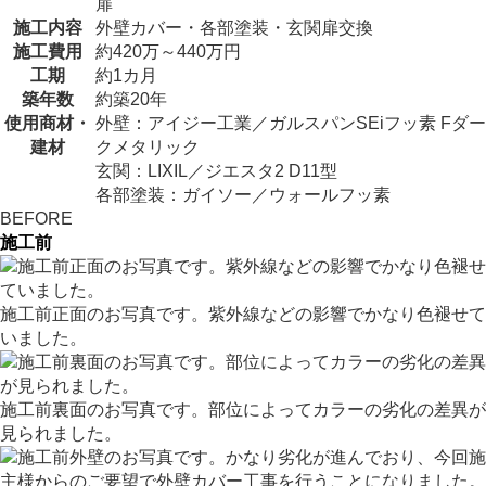
扉
施工内容
外壁カバー・各部塗装・玄関扉交換
施工費用
約420万～440万円
工期
約1カ月
築年数
約築20年
使用商材・
外壁：アイジー工業／ガルスパンSEiフッ素 Fダー
建材
クメタリック
玄関：LIXIL／ジエスタ2 D11型
各部塗装：ガイソー／ウォールフッ素
BEFORE
施工前
施工前正面のお写真です。紫外線などの影響でかなり色褪せて
いました。
施工前裏面のお写真です。部位によってカラーの劣化の差異が
見られました。