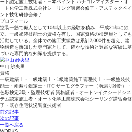
ート認定施工技術者・日本ペイント ハナコレマイスター・オ
ート化学工業株式会社シーリング講習会修了・アステックペイ
ント技術研修会修了
プロフィール
塗装一筋で職人として10年以上の経験を積み、平成21年に独
立。一級塗装技能士の資格を有し、国家資格の検定員としても
活動している。全体での施工実績数は累計2,000件を超え、建
物構造を熟知した専門家として、確かな技術と豊富な実績に基
づいた専門的な知識を提供する。
中山 紗央里
資格
一級建築士・二級建築士・1級建築施工管理技士・一級塗装技
能士・雨漏り鑑定士・ITC サーモグラファー（雨漏り診断）・
色彩検定3級・監理技術者 資格証者・オートンイクシードシス
テム認定施工者・オート化学工業株式会社シーリング講習会修
了・既存住宅状況調査技術者
前の記事
次の記事
一覧へ戻る
WORKS