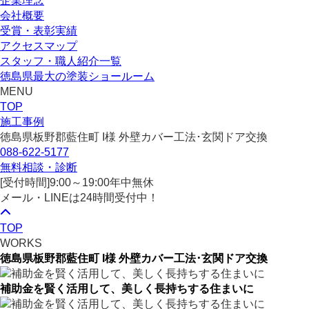
企業理念
会社概要
受賞・表彰実績
アクセスマップ
スタッフ・職人紹介一覧
徳島県最大の塗装ショールーム
MENU
TOP
施工事例
徳島県板野郡藍住町 I様 外壁カバー工法･玄関ドア交換
088-622-5177
無料相談・診断
[受付時間]
9:00～19:00
年中無休
メール・LINEは24時間受付中！
TOP
WORKS
徳島県板野郡藍住町 I様 外壁カバー工法･玄関ドア交換
補助金を賢く活用して、美しく長持ちする住まいに