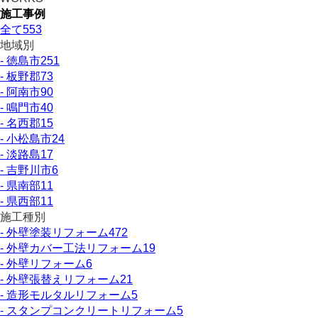
施工事例
全て
553
地域別
- 徳島市
251
- 板野郡
73
- 阿南市
90
- 鳴門市
40
- 名西郡
15
- 小松島市
24
- 淡路島
17
- 吉野川市
6
- 県南部
11
- 県西部
11
施工種別
- 外壁塗装リフォーム
472
- 外壁カバー工法リフォーム
19
- 外壁リフォーム
6
- 外壁張替えリフォーム
21
- 造形モルタルリフォーム
5
- スタンプコンクリートリフォーム
5