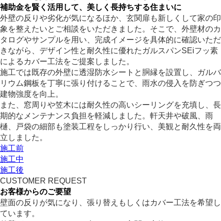
補助金を賢く活用して、美しく長持ちする住まいに
外壁の反りや劣化が気になるほか、玄関扉も新しくして家の印
象を整えたいとご相談をいただきました。そこで、外壁材のカ
タログやサンプルを用い、完成イメージを具体的に確認いただ
きながら、デザイン性と耐久性に優れたガルスパンSEiフッ素
によるカバー工法をご提案しました。
施工では既存の外壁に透湿防水シートと胴縁を設置し、ガルバ
リウム鋼板を丁寧に張り付けることで、雨水の侵入を防ぎつつ
建物強度を向上。
また、窓周りや笠木には耐久性の高いシーリングを充填し、長
期的なメンテナンス負担を軽減しました。軒天井や破風、雨
樋、戸袋の細部も塗装工程をしっかり行い、美観と耐久性を両
立しました。
施工前
施工中
施工後
CUSTOMER REQUEST
お客様からのご要望
壁面の反りが気になり、張り替えもしくはカバー工法を希望し
ています。