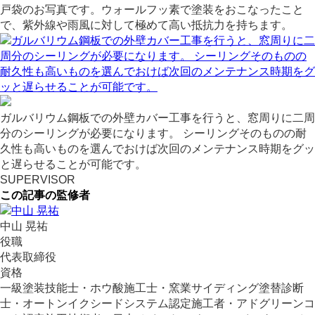
戸袋のお写真です。ウォールフッ素で塗装をおこなったこと
で、紫外線や雨風に対して極めて高い抵抗力を持ちます。
ガルバリウム鋼板での外壁カバー工事を行うと、窓周りに二周
分のシーリングが必要になります。 シーリングそのものの耐
久性も高いものを選んでおけば次回のメンテナンス時期をグッ
と遅らせることが可能です。
SUPERVISOR
この記事の監修者
中山 晃祐
役職
代表取締役
資格
一級塗装技能士・ホウ酸施工士・窯業サイディング塗替診断
士・オートンイクシードシステム認定施工者・アドグリーンコ