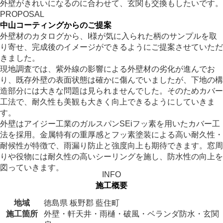
外壁がきれいになるのに合わせて、玄関も交換もしたいです。
PROPOSAL
中山コーティングからのご提案
外壁材のカタログから、I様が気に入られた柄のサンプルを取
り寄せ、完成後のイメージができるようにご提案させていただ
きました。
現地調査では、紫外線の影響による外壁材の劣化が進んでお
り、既存外壁の表面状態は確かに傷んでいましたが、下地の構
造部分には大きな問題は見られませんでした。そのためカバー
工法で、耐久性も美観も大きく向上できるようにしていきま
す。
外壁はアイジー工業のガルスパンSEiフッ素を用いたカバー工
法を採用。金属特有の重厚感とフッ素塗装による高い耐久性・
耐候性が特徴で、雨漏り防止と強度向上も期待できます。窓周
りや役物には耐久性の高いシーリングを施し、防水性の向上を
図っていきます。
INFO
施工概要
地域
徳島県 板野郡 藍住町
施工箇所
外壁・軒天井・雨樋・破風・ベランダ防水・玄関