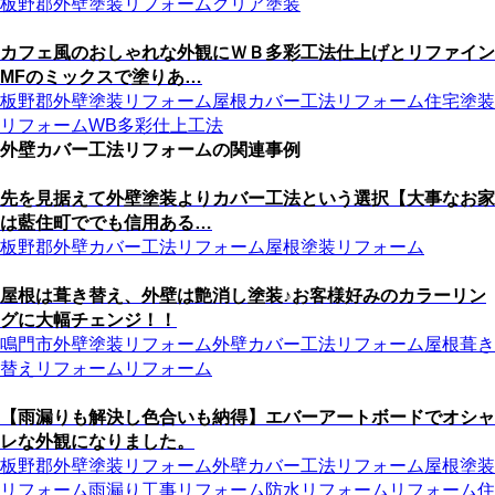
板野郡
外壁塗装リフォーム
クリア塗装
カフェ風のおしゃれな外観にＷＢ多彩工法仕上げとリファイン
MFのミックスで塗りあ…
板野郡
外壁塗装リフォーム
屋根カバー工法リフォーム
住宅塗装
リフォーム
WB多彩仕上工法
外壁カバー工法リフォームの関連事例
先を見据えて外壁塗装よりカバー工法という選択【大事なお家
は藍住町ででも信用ある…
板野郡
外壁カバー工法リフォーム
屋根塗装リフォーム
屋根は葺き替え、外壁は艶消し塗装♪お客様好みのカラーリン
グに大幅チェンジ！！
鳴門市
外壁塗装リフォーム
外壁カバー工法リフォーム
屋根葺き
替えリフォーム
リフォーム
【雨漏りも解決し色合いも納得】エバーアートボードでオシャ
レな外観になりました。
板野郡
外壁塗装リフォーム
外壁カバー工法リフォーム
屋根塗装
リフォーム
雨漏り工事リフォーム
防水リフォーム
リフォーム
住