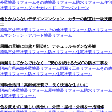
外壁塗装リフォーム
その他塗装リフォーム
防水リフォーム
住宅
塗装リフォーム
ダイヤカレイド ・アーバントーン
他とかぶらないデザインマンション カラーの配置は一級技能
士
徳島市
外壁塗装リフォーム
その他塗装リフォーム
防水リフォー
ム
マンション・アパート塗装リフォーム
周囲の景観に自然と馴染む、ナチュラルモダンな外観
徳島市
外壁塗装リフォーム
防水リフォーム
住宅塗装リフォーム
雨漏りしてからではなく、“安心を続けるため”の防水工事を
阿南市
県南部
外壁塗装リフォーム
雨漏り工事リフォーム
その他
塗装リフォーム
防水リフォーム
住宅塗装リフォーム
補助金活用！高耐候塗装で、長く快適な住まいに
阿南市
外壁塗装リフォーム
屋根塗装リフォーム
防水リフォーム
住宅塗装リフォーム
色を変えずに新しい風合い、外壁・屋根・外構を一括補修