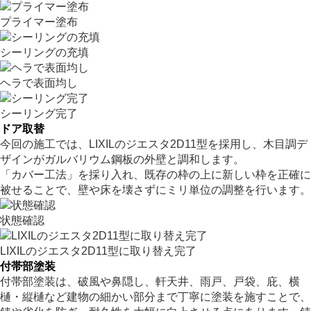
プライマー塗布
シーリングの充填
ヘラで表面均し
シーリング完了
ドア取替
今回の施工では、LIXILのジエスタ2D11型を採用し、木目調デ
ザインがガルバリウム鋼板の外壁と調和します。
「カバー工法」を採り入れ、既存の枠の上に新しい枠を正確に
被せることで、壁や床を壊さずにミリ単位の調整を行います。
状態確認
LIXILのジエスタ2D11型に取り替え完了
付帯部塗装
付帯部塗装は、破風や鼻隠し、軒天井、雨戸、戸袋、庇、横
樋・縦樋など建物の細かい部分まで丁寧に塗装を施すことで、