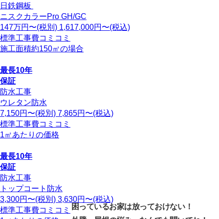
日鉄鋼板
ニスクカラーPro GH/GC
147
万円〜
(税別)
1,617,000
円〜(税込)
標準工事費コミコミ
施工面積約150㎡の場合
最長10年
保証
防水工事
ウレタン防水
7,150
円〜(税別)
7,865
円〜(税込)
標準工事費コミコミ
1㎡あたりの価格
最長10年
保証
防水工事
トップコート防水
3,300
円〜(税別)
3,630
円〜(税込)
困っているお家は放っておけない！
標準工事費コミコミ