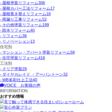
- 屋根塗装リフォーム
306
- 屋根カバー工法リフォーム
17
- 屋根葺き替えリフォーム
16
- 雨漏り工事リフォーム
52
- その他塗装リフォーム
199
- 防水リフォーム
40
- リフォーム
36
- リノベーション
13
住宅別
- マンション・アパート塗装リフォーム
59
- 住宅塗装リフォーム
416
工法別
- クリア塗装
29
- ダイヤカレイド ・アーバントーン
32
- WB多彩仕上工法
40
VOICE
お客様の声
INFORMATION
おすすめ情報