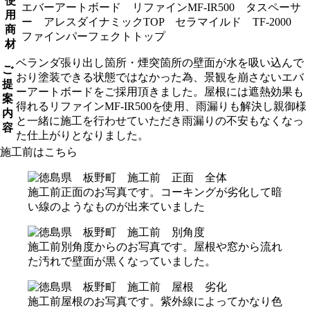
使
エバーアートボード リファインMF-IR500 タスペーサ
用
ー アレスダイナミックTOP セラマイルド TF-2000
商
ファインパーフェクトトップ
材
ベランダ張り出し箇所・煙突箇所の壁面が水を吸い込んで
ご
おり塗装できる状態ではなかった為、景観を崩さないエバ
提
ーアートボードをご採用頂きました。屋根には遮熱効果も
案
得れるリファインMF-IR500を使用、雨漏りも解決し親御様
内
と一緒に施工を行わせていただき雨漏りの不安もなくなっ
容
た仕上がりとなりました。
施工前はこちら
施工前正面のお写真です。コーキングが劣化して暗
い線のようなものが出来ていました
施工前別角度からのお写真です。屋根や窓から流れ
た汚れで壁面が黒くなっていました。
施工前屋根のお写真です。紫外線によってかなり色