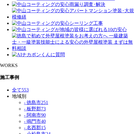
WORKS
施工事例
全て
553
地域別
- 徳島市
251
- 板野郡
73
- 阿南市
90
- 鳴門市
40
- 名西郡
15
- 小松島市
24