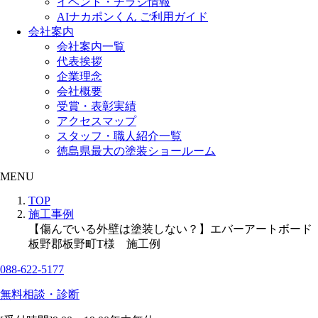
イベント・チラシ情報
AIナカポンくん ご利用ガイド
会社案内
会社案内一覧
代表挨拶
企業理念
会社概要
受賞・表彰実績
アクセスマップ
スタッフ・職人紹介一覧
徳島県最大の塗装ショールーム
MENU
TOP
施工事例
【傷んでいる外壁は塗装しない？】エバーアートボード
板野郡板野町T様 施工例
088-622-5177
無料相談・診断