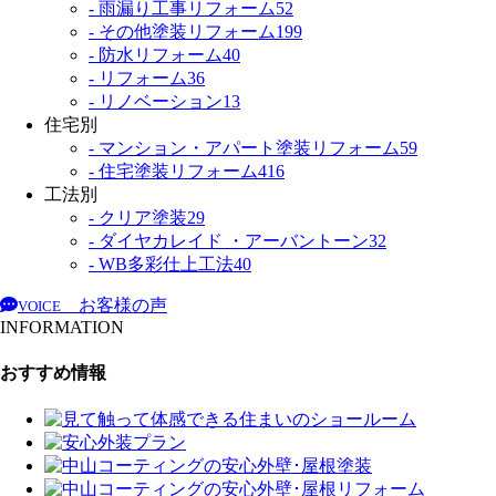
- 雨漏り工事リフォーム
52
- その他塗装リフォーム
199
- 防水リフォーム
40
- リフォーム
36
- リノベーション
13
住宅別
- マンション・アパート塗装リフォーム
59
- 住宅塗装リフォーム
416
工法別
- クリア塗装
29
- ダイヤカレイド ・アーバントーン
32
- WB多彩仕上工法
40
お客様の声
VOICE
INFORMATION
おすすめ情報