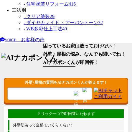
- 住宅塗装リフォーム
416
工法別
- クリア塗装
29
- ダイヤカレイド ・アーバントーン
32
- WB多彩仕上工法
40
お客様の声
VOICE
困っているお家は放っておけない！
外壁・屋根の悩み、なんでも聞いてね！
AIナカポンくん
が即回答！
外壁･屋根の質問をAIナカポンくんが答えます！
外壁塗装って全部でいくらくらい?