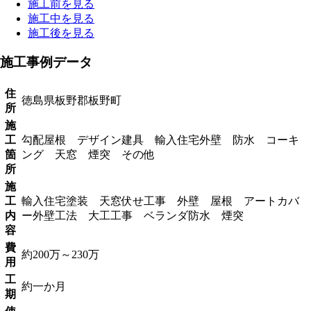
施工前を見る
施工中を見る
施工後を見る
施工事例データ
住
徳島県板野郡板野町
所
施
工
勾配屋根 デザイン建具 輸入住宅外壁 防水 コーキ
箇
ング 天窓 煙突 その他
所
施
工
輸入住宅塗装 天窓伏せ工事 外壁 屋根 アートカバ
内
ー外壁工法 大工工事 ベランダ防水 煙突
容
費
約200万～230万
用
工
約一か月
期