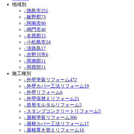
地域別
- 徳島市
251
- 板野郡
73
- 阿南市
90
- 鳴門市
40
- 名西郡
15
- 小松島市
24
- 淡路島
17
- 吉野川市
6
- 県南部
11
- 県西部
11
施工種別
- 外壁塗装リフォーム
472
- 外壁カバー工法リフォーム
19
- 外壁リフォーム
6
- 外壁張替えリフォーム
21
- 造形モルタルリフォーム
5
- スタンプコンクリートリフォーム
5
- 屋根塗装リフォーム
306
- 屋根カバー工法リフォーム
17
- 屋根葺き替えリフォーム
16