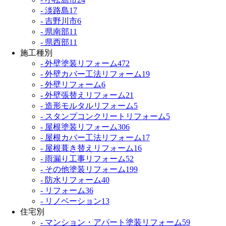
- 淡路島
17
- 吉野川市
6
- 県南部
11
- 県西部
11
施工種別
- 外壁塗装リフォーム
472
- 外壁カバー工法リフォーム
19
- 外壁リフォーム
6
- 外壁張替えリフォーム
21
- 造形モルタルリフォーム
5
- スタンプコンクリートリフォーム
5
- 屋根塗装リフォーム
306
- 屋根カバー工法リフォーム
17
- 屋根葺き替えリフォーム
16
- 雨漏り工事リフォーム
52
- その他塗装リフォーム
199
- 防水リフォーム
40
- リフォーム
36
- リノベーション
13
住宅別
- マンション・アパート塗装リフォーム
59