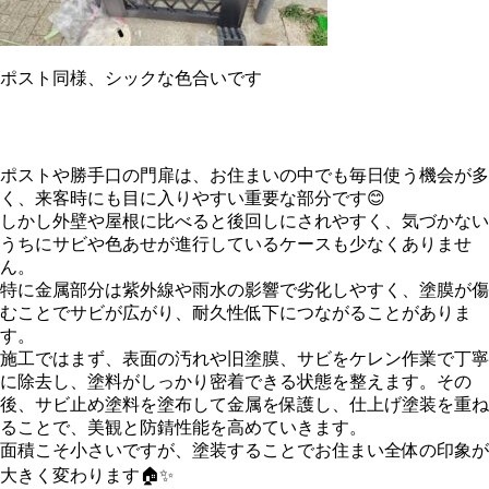
ポスト同様、シックな色合いです
ポストや勝手口の門扉は、お住まいの中でも毎日使う機会が多
く、来客時にも目に入りやすい重要な部分です😊
しかし外壁や屋根に比べると後回しにされやすく、気づかない
うちにサビや色あせが進行しているケースも少なくありませ
ん。
特に金属部分は紫外線や雨水の影響で劣化しやすく、塗膜が傷
むことでサビが広がり、耐久性低下につながることがありま
す。
施工ではまず、表面の汚れや旧塗膜、サビをケレン作業で丁寧
に除去し、塗料がしっかり密着できる状態を整えます。その
後、サビ止め塗料を塗布して金属を保護し、仕上げ塗装を重ね
ることで、美観と防錆性能を高めていきます。
面積こそ小さいですが、塗装することでお住まい全体の印象が
大きく変わります🏠✨