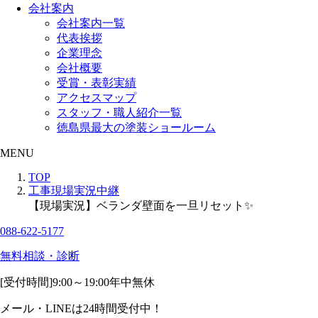
会社案内
会社案内一覧
代表挨拶
企業理念
会社概要
受賞・表彰実績
アクセスマップ
スタッフ・職人紹介一覧
徳島県最大の塗装ショールーム
MENU
TOP
工事現場実況中継
【現場実況】ベランダ壁面を一旦リセット✨
088-622-5177
無料相談・診断
[受付時間]
9:00～19:00
年中無休
メール・LINEは24時間受付中！