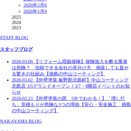
2026年2月
6
2026年1月
9
2025
2024
2023
STAFF BLOG
スタッフブログ
2026.03.09
【リフォーム瑕疵保険】保険加入を断る業者
は危険？ 信頼できる会社の見分け方 倒産しても直せ
る驚きの仕組み【徳島の中山コーティング】
2026.03.02
【外壁塗装 板野郡北島町】中山コーティング
北島店 3/5グランドオープン！3/7・8開店イベントのお知
らせ
2026.02.23
【外壁塗装の罠 5分でわかる！】「増し打
ち」見積もりが危険な3つの理由【安心・安全施工 徳島
の中山コーティング】
NAKAYAMA BLOG