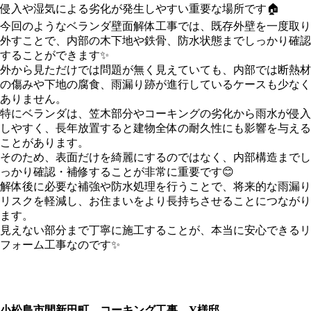
侵入や湿気による劣化が発生しやすい重要な場所です🏠
今回のようなベランダ壁面解体工事では、既存外壁を一度取り
外すことで、内部の木下地や鉄骨、防水状態までしっかり確認
することができます✨
外から見ただけでは問題が無く見えていても、内部では断熱材
の傷みや下地の腐食、雨漏り跡が進行しているケースも少なく
ありません。
特にベランダは、笠木部分やコーキングの劣化から雨水が侵入
しやすく、長年放置すると建物全体の耐久性にも影響を与える
ことがあります。
そのため、表面だけを綺麗にするのではなく、内部構造までし
っかり確認・補修することが非常に重要です😊
解体後に必要な補強や防水処理を行うことで、将来的な雨漏り
リスクを軽減し、お住まいをより長持ちさせることにつながり
ます。
見えない部分まで丁寧に施工することが、本当に安心できるリ
フォーム工事なのです✨
小松島市間新田町 コーキング工事 Y様邸