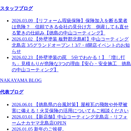
スタッフブログ
2026.03.09
【リフォーム瑕疵保険】保険加入を断る業者
は危険？ 信頼できる会社の見分け方 倒産しても直せ
る驚きの仕組み【徳島の中山コーティング】
2026.03.02
【外壁塗装 板野郡北島町】中山コーティング
北島店 3/5グランドオープン！3/7・8開店イベントのお知
らせ
2026.02.23
【外壁塗装の罠 5分でわかる！】「増し打
ち」見積もりが危険な3つの理由【安心・安全施工 徳島
の中山コーティング】
NAKAYAMA BLOG
代表ブログ
2026.06.01
【徳島県の台風対策】屋根瓦の飛散や外壁被
害に備える！火災保険の活用についてもご相談ください
2026.03.01
【新店舗】中山コーティング北島店・リフォ
ームナカヤマ北島店OPEN
2026.01.05
新年のご挨拶。