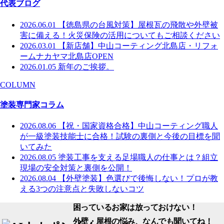
代表ブログ
2026.06.01
【徳島県の台風対策】屋根瓦の飛散や外壁被
害に備える！火災保険の活用についてもご相談ください
2026.03.01
【新店舗】中山コーティング北島店・リフォ
ームナカヤマ北島店OPEN
2026.01.05
新年のご挨拶。
COLUMN
塗装専門家コラム
2026.08.06
【祝・国家資格合格】中山コーティング職人
が一級塗装技能士に合格！試験の裏側と今後の目標を聞
いてみた
2026.08.05
塗装工事を支える足場職人の仕事とは？組立
現場の安全対策と裏側を公開！
2026.08.04
【外壁塗装】色選びで後悔しない！プロが教
える3つの注意点と失敗しないコツ
困っているお家は放っておけない！
外壁・屋根の悩み、なんでも聞いてね！