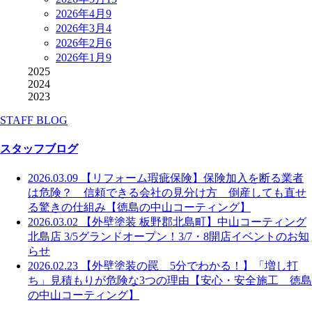
2026年4月
9
2026年3月
4
2026年2月
6
2026年1月
9
2025
2024
2023
STAFF BLOG
スタッフブログ
2026.03.09
【リフォーム瑕疵保険】保険加入を断る業者
は危険？ 信頼できる会社の見分け方 倒産しても直せ
る驚きの仕組み【徳島の中山コーティング】
2026.03.02
【外壁塗装 板野郡北島町】中山コーティング
北島店 3/5グランドオープン！3/7・8開店イベントのお知
らせ
2026.02.23
【外壁塗装の罠 5分でわかる！】「増し打
ち」見積もりが危険な3つの理由【安心・安全施工 徳島
の中山コーティング】