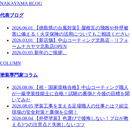
NAKAYAMA BLOG
代表ブログ
2026.06.01
【徳島県の台風対策】屋根瓦の飛散や外壁被
害に備える！火災保険の活用についてもご相談ください
2026.03.01
【新店舗】中山コーティング北島店・リフォ
ームナカヤマ北島店OPEN
2026.01.05
新年のご挨拶。
COLUMN
塗装専門家コラム
2026.08.06
【祝・国家資格合格】中山コーティング職人
が一級塗装技能士に合格！試験の裏側と今後の目標を聞
いてみた
2026.08.05
塗装工事を支える足場職人の仕事とは？組立
現場の安全対策と裏側を公開！
2026.08.04
【外壁塗装】色選びで後悔しない！プロが教
える3つの注意点と失敗しないコツ