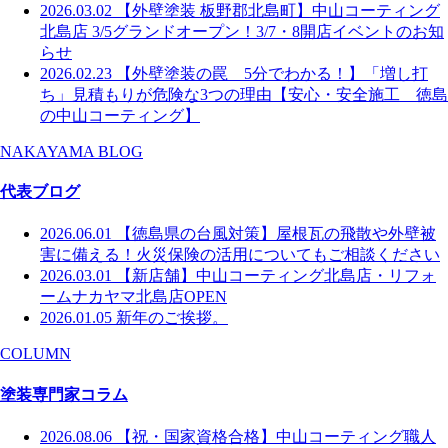
2026.03.02
【外壁塗装 板野郡北島町】中山コーティング
北島店 3/5グランドオープン！3/7・8開店イベントのお知
らせ
2026.02.23
【外壁塗装の罠 5分でわかる！】「増し打
ち」見積もりが危険な3つの理由【安心・安全施工 徳島
の中山コーティング】
NAKAYAMA BLOG
代表ブログ
2026.06.01
【徳島県の台風対策】屋根瓦の飛散や外壁被
害に備える！火災保険の活用についてもご相談ください
2026.03.01
【新店舗】中山コーティング北島店・リフォ
ームナカヤマ北島店OPEN
2026.01.05
新年のご挨拶。
COLUMN
塗装専門家コラム
2026.08.06
【祝・国家資格合格】中山コーティング職人