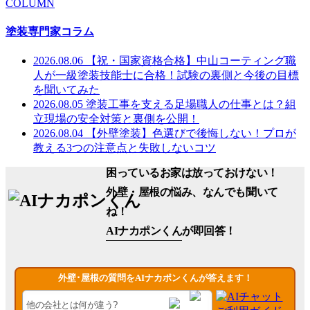
COLUMN
塗装専門家コラム
2026.08.06
【祝・国家資格合格】中山コーティング職
人が一級塗装技能士に合格！試験の裏側と今後の目標
を聞いてみた
2026.08.05
塗装工事を支える足場職人の仕事とは？組
立現場の安全対策と裏側を公開！
2026.08.04
【外壁塗装】色選びで後悔しない！プロが
教える3つの注意点と失敗しないコツ
困っているお家は放っておけない！
外壁・屋根の悩み、なんでも聞いて
ね！
AIナカポンくん
が即回答！
外壁･屋根の質問をAIナカポンくんが答えます！