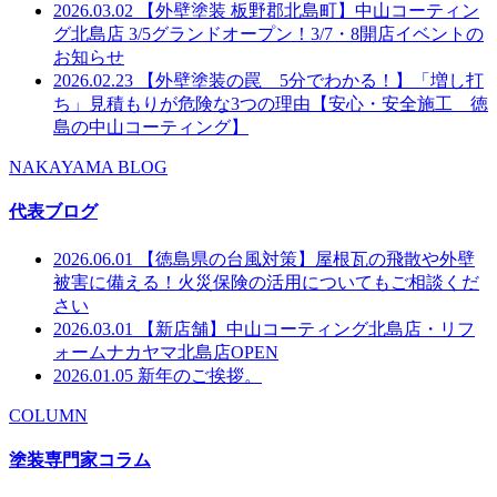
2026.03.02
【外壁塗装 板野郡北島町】中山コーティン
グ北島店 3/5グランドオープン！3/7・8開店イベントの
お知らせ
2026.02.23
【外壁塗装の罠 5分でわかる！】「増し打
ち」見積もりが危険な3つの理由【安心・安全施工 徳
島の中山コーティング】
NAKAYAMA BLOG
代表ブログ
2026.06.01
【徳島県の台風対策】屋根瓦の飛散や外壁
被害に備える！火災保険の活用についてもご相談くだ
さい
2026.03.01
【新店舗】中山コーティング北島店・リフ
ォームナカヤマ北島店OPEN
2026.01.05
新年のご挨拶。
COLUMN
塗装専門家コラム