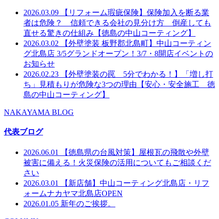
2026.03.09
【リフォーム瑕疵保険】保険加入を断る業
者は危険？ 信頼できる会社の見分け方 倒産しても
直せる驚きの仕組み【徳島の中山コーティング】
2026.03.02
【外壁塗装 板野郡北島町】中山コーティン
グ北島店 3/5グランドオープン！3/7・8開店イベントの
お知らせ
2026.02.23
【外壁塗装の罠 5分でわかる！】「増し打
ち」見積もりが危険な3つの理由【安心・安全施工 徳
島の中山コーティング】
NAKAYAMA BLOG
代表ブログ
2026.06.01
【徳島県の台風対策】屋根瓦の飛散や外壁
被害に備える！火災保険の活用についてもご相談くだ
さい
2026.03.01
【新店舗】中山コーティング北島店・リフ
ォームナカヤマ北島店OPEN
2026.01.05
新年のご挨拶。