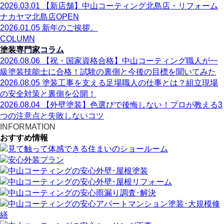
2026.03.01
【新店舗】中山コーティング北島店・リフォーム
ナカヤマ北島店OPEN
2026.01.05
新年のご挨拶。
COLUMN
塗装専門家コラム
2026.08.06
【祝・国家資格合格】中山コーティング職人が一
級塗装技能士に合格！試験の裏側と今後の目標を聞いてみた
2026.08.05
塗装工事を支える足場職人の仕事とは？組立現場
の安全対策と裏側を公開！
2026.08.04
【外壁塗装】色選びで後悔しない！プロが教える3
つの注意点と失敗しないコツ
INFORMATION
おすすめ情報