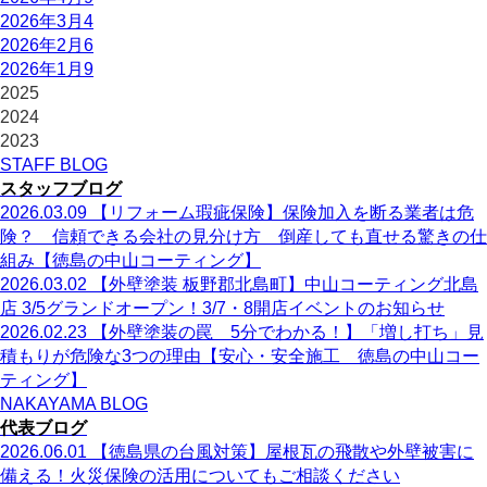
2026年3月
4
2026年2月
6
2026年1月
9
2025
2024
2023
STAFF BLOG
スタッフブログ
2026.03.09
【リフォーム瑕疵保険】保険加入を断る業者は危
険？ 信頼できる会社の見分け方 倒産しても直せる驚きの仕
組み【徳島の中山コーティング】
2026.03.02
【外壁塗装 板野郡北島町】中山コーティング北島
店 3/5グランドオープン！3/7・8開店イベントのお知らせ
2026.02.23
【外壁塗装の罠 5分でわかる！】「増し打ち」見
積もりが危険な3つの理由【安心・安全施工 徳島の中山コー
ティング】
NAKAYAMA BLOG
代表ブログ
2026.06.01
【徳島県の台風対策】屋根瓦の飛散や外壁被害に
備える！火災保険の活用についてもご相談ください