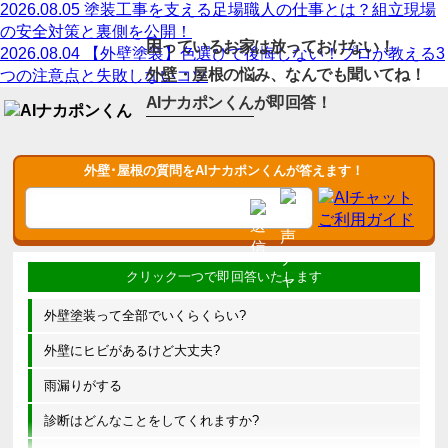
2026.08.05
塗装工事を支える足場職人の仕事とは？組立現場
の安全対策と裏側を公開！
困っているお家は放っておけない！
2026.08.04
【外壁塗装】色選びで後悔しない！プロが教える3
外壁・屋根の悩み、なんでも聞いてね！
つの注意点と失敗しないコツ
AIナカポンくん
が即回答！
外壁･屋根の質問をAIナカポンくんが答えます！
外壁塗装って全部でいくらくらい?
外壁にヒビがあるけど大丈夫?
雨漏りがする
診断はどんなことをしてくれますか?