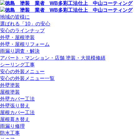
地域の皆様に
選ばれる「10」の安心
安心のラインナップ
外壁・屋根塗装
外壁・屋根リフォーム
雨漏り調査・解決
アパート・マンション・店舗 塗装・大規模修繕
シーリング工事
安心の外装メニュー
安心の外装メニュー一覧
外壁塗装
屋根塗装
外壁カバー工法
外壁張り替え
屋根カバー工法
屋根葺き替え
雨漏り修理
防水工事