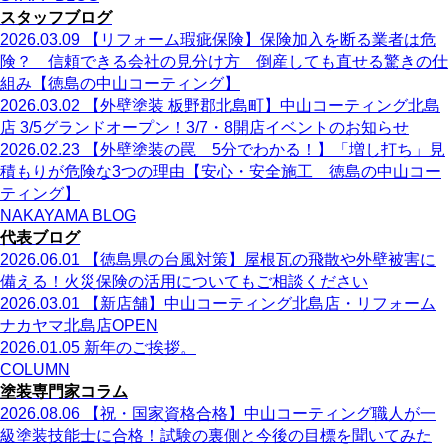
スタッフブログ
2026.03.09
【リフォーム瑕疵保険】保険加入を断る業者は危
険？ 信頼できる会社の見分け方 倒産しても直せる驚きの仕
組み【徳島の中山コーティング】
2026.03.02
【外壁塗装 板野郡北島町】中山コーティング北島
店 3/5グランドオープン！3/7・8開店イベントのお知らせ
2026.02.23
【外壁塗装の罠 5分でわかる！】「増し打ち」見
積もりが危険な3つの理由【安心・安全施工 徳島の中山コー
ティング】
NAKAYAMA BLOG
代表ブログ
2026.06.01
【徳島県の台風対策】屋根瓦の飛散や外壁被害に
備える！火災保険の活用についてもご相談ください
2026.03.01
【新店舗】中山コーティング北島店・リフォーム
ナカヤマ北島店OPEN
2026.01.05
新年のご挨拶。
COLUMN
塗装専門家コラム
2026.08.06
【祝・国家資格合格】中山コーティング職人が一
級塗装技能士に合格！試験の裏側と今後の目標を聞いてみた