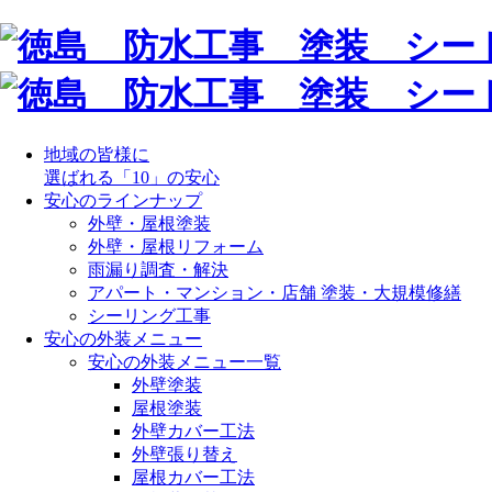
地域の皆様に
選ばれる「10」の安心
安心のラインナップ
外壁・屋根塗装
外壁・屋根リフォーム
雨漏り調査・解決
アパート・マンション・店舗 塗装・大規模修繕
シーリング工事
安心の外装メニュー
安心の外装メニュー一覧
外壁塗装
屋根塗装
外壁カバー工法
外壁張り替え
屋根カバー工法