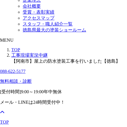
企業理念
会社概要
受賞・表彰実績
アクセスマップ
スタッフ・職人紹介一覧
徳島県最大の塗装ショールーム
MENU
TOP
工事現場実況中継
【阿南市】屋上の防水塗装工事を行いました【徳島】
088-622-5177
無料相談・診断
[受付時間]
9:00～19:00
年中無休
メール・LINEは24時間受付中！
TOP