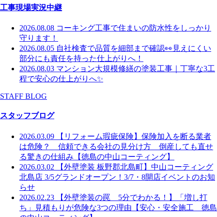
工事現場実況中継
2026.08.08
コーキング工事で住まいの防水性をしっかり
守ります！
2026.08.05
自社検査で品質を細部まで確認👀見えにくい
部分にも責任を持った仕上がりへ！
2026.08.03
マンション大規模修繕の塗装工事｜丁寧な3工
程で安心の仕上がりへ✨
STAFF BLOG
スタッフブログ
2026.03.09
【リフォーム瑕疵保険】保険加入を断る業者
は危険？ 信頼できる会社の見分け方 倒産しても直せ
る驚きの仕組み【徳島の中山コーティング】
2026.03.02
【外壁塗装 板野郡北島町】中山コーティング
北島店 3/5グランドオープン！3/7・8開店イベントのお知
らせ
2026.02.23
【外壁塗装の罠 5分でわかる！】「増し打
ち」見積もりが危険な3つの理由【安心・安全施工 徳島