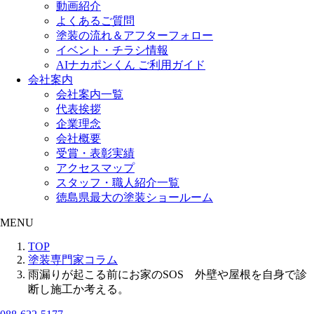
動画紹介
よくあるご質問
塗装の流れ＆アフターフォロー
イベント・チラシ情報
AIナカポンくん ご利用ガイド
会社案内
会社案内一覧
代表挨拶
企業理念
会社概要
受賞・表彰実績
アクセスマップ
スタッフ・職人紹介一覧
徳島県最大の塗装ショールーム
MENU
TOP
塗装専門家コラム
雨漏りが起こる前にお家のSOS 外壁や屋根を自身で診
断し施工か考える。