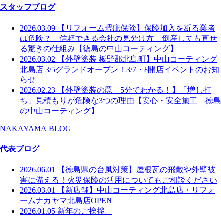
スタッフブログ
2026.03.09
【リフォーム瑕疵保険】保険加入を断る業者
は危険？ 信頼できる会社の見分け方 倒産しても直せ
る驚きの仕組み【徳島の中山コーティング】
2026.03.02
【外壁塗装 板野郡北島町】中山コーティング
北島店 3/5グランドオープン！3/7・8開店イベントのお知
らせ
2026.02.23
【外壁塗装の罠 5分でわかる！】「増し打
ち」見積もりが危険な3つの理由【安心・安全施工 徳島
の中山コーティング】
NAKAYAMA BLOG
代表ブログ
2026.06.01
【徳島県の台風対策】屋根瓦の飛散や外壁被
害に備える！火災保険の活用についてもご相談ください
2026.03.01
【新店舗】中山コーティング北島店・リフォ
ームナカヤマ北島店OPEN
2026.01.05
新年のご挨拶。