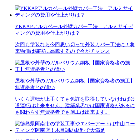
YKKAPアルカベール外壁カバー工法 アルミサイデ
ィングの費用や仕上がりは？
次回も塗装なら今回思い切って外装カバー工法に！将
来物価は確実に高騰するので今がチャンス
屋根や外壁のガルバリウム鋼板【国家資格者の施工】
無資格者との違い
いくら運転が上手くても免許を取得していなければ公
道運転は出来ません。建築業界では国家資格があるに
も関わらず無資格者でも施工は出来ます。