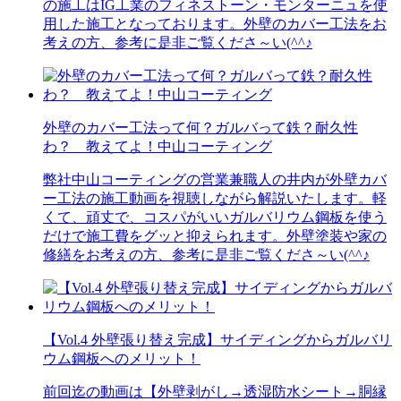
の施工はIG工業のフィネストーン・モンターニュを使
用した施工となっております。外壁のカバー工法をお
考えの方、参考に是非ご覧くださ～い(^^♪
外壁のカバー工法って何？ガルバって鉄？耐久性
わ？ 教えてよ！中山コーティング
弊社中山コーティングの営業兼職人の井内が外壁カバ
ー工法の施工動画を視聴しながら解説いたします。軽
くて、頑丈で、コスパがいいガルバリウム鋼板を使う
だけで施工費をグッと抑えられます。外壁塗装や家の
修繕をお考えの方、参考に是非ご覧くださ～い(^^♪
【Vol.4 外壁張り替え完成】サイディングからガルバリ
ウム鋼板へのメリット！
前回迄の動画は【外壁剥がし→透湿防水シート→胴縁