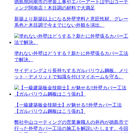
徳島県阿南市の塗装工事やエバーアートは中山コーテ
ィング阿南店！木目調の材料で大満足
新築より新築以上になる外壁塗料と意匠性材。グレー
系色と木目調で今までにない外観を演出。
塗れない外壁はどうする？新たに外壁張るカバー工法
で解決。
サイディングより長持ちするガルバリウム鋼板。メリ
ット・デメリットで知識を付けマイホームを守る。
【一級建築板金技能士】が魅せる!!外壁カバー工法
【ガルバリウム鋼板はこう張れ】
弊社中山コーティングの営業兼職人の井内が徳島市で
行った外壁カバー工法の施工を解説いたします。今回