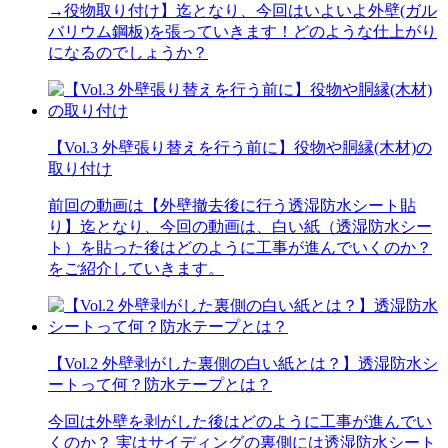
→役物取り付け】迄となり、今回はいよいよ外壁(ガル
バリウム鋼板)を張っていきます！どのような仕上がり
になるのでしょうか？
【Vol.3 外壁張り替えを行う前に】役物や胴縁(木材)の
取り付け
前回の動画は【外壁撤去後に行う透湿防水シート貼
り】迄となり、今回の動画は、白い紙（透湿防水シー
ト）を貼った後はどのように工事が進んでいくのか？
をご紹介していきます。
【Vol.2 外壁剥がした裏側の白い紙とは？】透湿防水シ
ートって何？防水テープとは？
今回は外壁を剥がした後はどのように工事が進んでい
くのか？ 実はサイディングの裏側には透湿防水シート