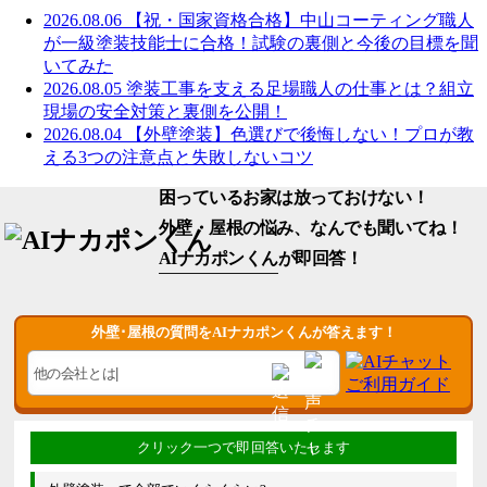
2026.08.06
【祝・国家資格合格】中山コーティング職人
が一級塗装技能士に合格！試験の裏側と今後の目標を聞
いてみた
2026.08.05
塗装工事を支える足場職人の仕事とは？組立
現場の安全対策と裏側を公開！
2026.08.04
【外壁塗装】色選びで後悔しない！プロが教
える3つの注意点と失敗しないコツ
困っているお家は放っておけない！
外壁・屋根の悩み、なんでも聞いてね！
AIナカポンくん
が即回答！
外壁･屋根の質問をAIナカポンくんが答えます！