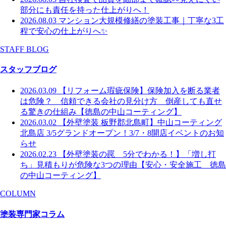
部分にも責任を持った仕上がりへ！
2026.08.03
マンション大規模修繕の塗装工事｜丁寧な3工
程で安心の仕上がりへ✨
STAFF BLOG
スタッフブログ
2026.03.09
【リフォーム瑕疵保険】保険加入を断る業者
は危険？ 信頼できる会社の見分け方 倒産しても直せ
る驚きの仕組み【徳島の中山コーティング】
2026.03.02
【外壁塗装 板野郡北島町】中山コーティング
北島店 3/5グランドオープン！3/7・8開店イベントのお知
らせ
2026.02.23
【外壁塗装の罠 5分でわかる！】「増し打
ち」見積もりが危険な3つの理由【安心・安全施工 徳島
の中山コーティング】
COLUMN
塗装専門家コラム