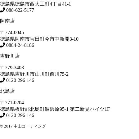
徳島県
徳島市
西大工町4丁目41-1
088-622-5177
阿南店
〒774-0045
徳島県
阿南市
宝田町今市中新開3-10
0884-24-8186
吉野川店
〒779-3403
徳島県
吉野川市
山川町前川75-2
0120-296-146
北島店
〒771-0204
徳島県
板野郡北島町
鯛浜原95-1
第二新見ハイツ1F
0120-296-146
© 2017 中山コーティング