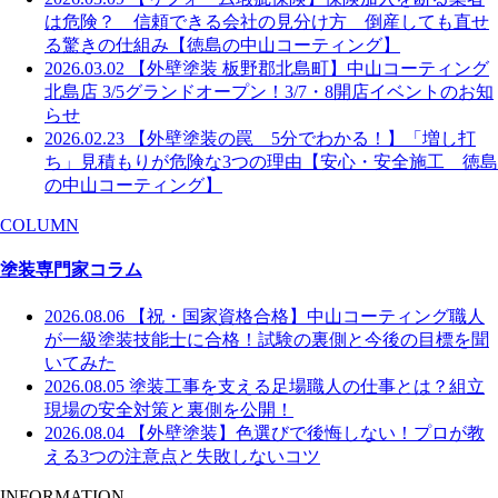
は危険？ 信頼できる会社の見分け方 倒産しても直せ
る驚きの仕組み【徳島の中山コーティング】
2026.03.02
【外壁塗装 板野郡北島町】中山コーティング
北島店 3/5グランドオープン！3/7・8開店イベントのお知
らせ
2026.02.23
【外壁塗装の罠 5分でわかる！】「増し打
ち」見積もりが危険な3つの理由【安心・安全施工 徳島
の中山コーティング】
COLUMN
塗装専門家コラム
2026.08.06
【祝・国家資格合格】中山コーティング職人
が一級塗装技能士に合格！試験の裏側と今後の目標を聞
いてみた
2026.08.05
塗装工事を支える足場職人の仕事とは？組立
現場の安全対策と裏側を公開！
2026.08.04
【外壁塗装】色選びで後悔しない！プロが教
える3つの注意点と失敗しないコツ
INFORMATION