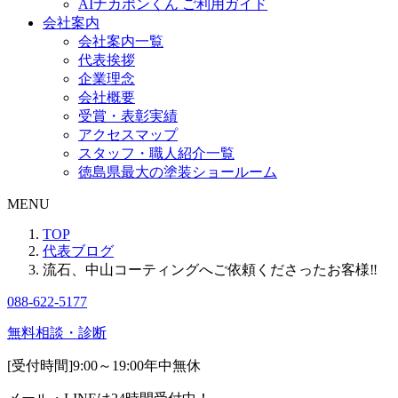
AIナカポンくん ご利用ガイド
会社案内
会社案内一覧
代表挨拶
企業理念
会社概要
受賞・表彰実績
アクセスマップ
スタッフ・職人紹介一覧
徳島県最大の塗装ショールーム
MENU
TOP
代表ブログ
流石、中山コーティングへご依頼くださったお客様‼
088-622-5177
無料相談・診断
[受付時間]
9:00～19:00
年中無休