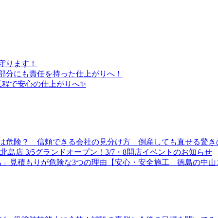
守ります！
い部分にも責任を持った仕上がりへ！
工程で安心の仕上がりへ✨
は危険？ 信頼できる会社の見分け方 倒産しても直せる驚き
島店 3/5グランドオープン！3/7・8開店イベントのお知らせ
ち」見積もりが危険な3つの理由【安心・安全施工 徳島の中山