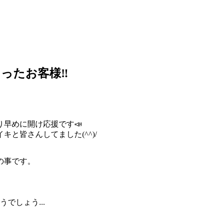
ったお客様‼
り早めに開け応援です
📣
と皆さんしてました(^^)/
の事です。
でしょう...