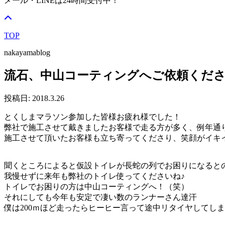
メール・LINEは24時間受付中！
TOP
nakayamablog
流石、中山コーティングへご依頼くださ
投稿日: 2018.3.26
とくしまマラソン参加した皆様お疲れ様でした！
弊社で施工させて戴きましたお客様で走る方が多く、例年通
施工させて頂いたお客様も立ち寄ってくださり、笑顔がイキイキ
聞くところによると仮設トイレが長蛇の列でお困りになると
我慢せずに来年も弊社のトイレ使ってくださいね
♪
トイレでお困りの方は中山コーティングへ！（笑）
それにしても今年も安定で凄い数のランナーさん達
汗
僕は200ｍほど走ったらヒーヒー言って途中リタイヤしてしまう