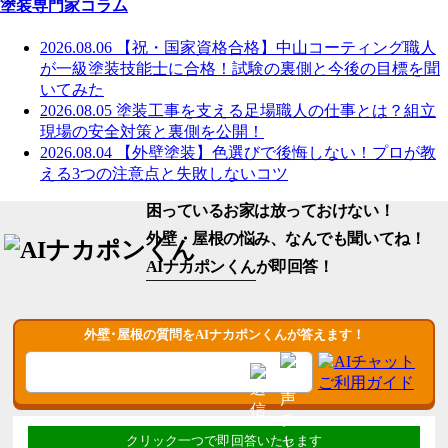
塗装専門家コラム
2026.08.06
【祝・国家資格合格】中山コーティング職人
が一級塗装技能士に合格！試験の裏側と今後の目標を聞
いてみた
2026.08.05
塗装工事を支える足場職人の仕事とは？組立
現場の安全対策と裏側を公開！
2026.08.04
【外壁塗装】色選びで後悔しない！プロが教
える3つの注意点と失敗しないコツ
困っているお家は放っておけない！
外壁・屋根の悩み、なんでも聞いてね！
AIナカポンくん
が即回答！
外壁･屋根の質問をAIナカポンくんが答えます！