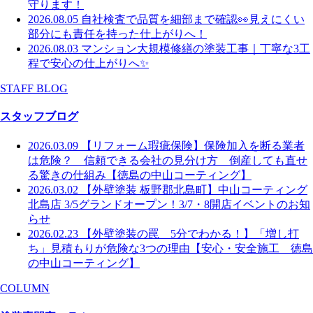
守ります！
2026.08.05
自社検査で品質を細部まで確認👀見えにくい
部分にも責任を持った仕上がりへ！
2026.08.03
マンション大規模修繕の塗装工事｜丁寧な3工
程で安心の仕上がりへ✨
STAFF BLOG
スタッフブログ
2026.03.09
【リフォーム瑕疵保険】保険加入を断る業者
は危険？ 信頼できる会社の見分け方 倒産しても直せ
る驚きの仕組み【徳島の中山コーティング】
2026.03.02
【外壁塗装 板野郡北島町】中山コーティング
北島店 3/5グランドオープン！3/7・8開店イベントのお知
らせ
2026.02.23
【外壁塗装の罠 5分でわかる！】「増し打
ち」見積もりが危険な3つの理由【安心・安全施工 徳島
の中山コーティング】
COLUMN