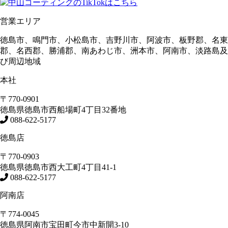
営業エリア
徳島市、鳴門市、小松島市、吉野川市、阿波市、板野郡、名東
郡、名西郡、勝浦郡、南あわじ市、洲本市、阿南市、淡路島及
び周辺地域
本社
〒770-0901
徳島県
徳島市
西船場町4丁目32番地
088-622-5177
徳島店
〒770-0903
徳島県
徳島市
西大工町4丁目41-1
088-622-5177
阿南店
〒774-0045
徳島県
阿南市
宝田町今市中新開3-10