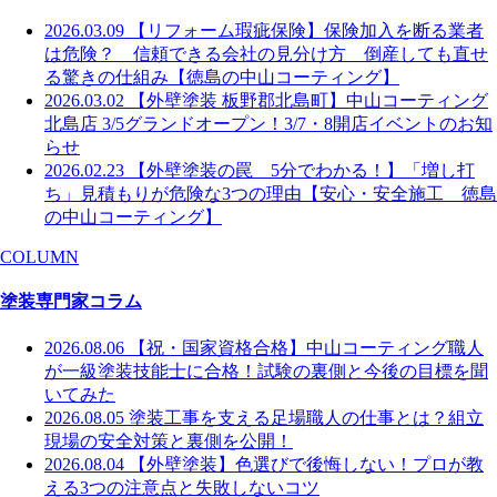
2026.03.09
【リフォーム瑕疵保険】保険加入を断る業者
は危険？ 信頼できる会社の見分け方 倒産しても直せ
る驚きの仕組み【徳島の中山コーティング】
2026.03.02
【外壁塗装 板野郡北島町】中山コーティング
北島店 3/5グランドオープン！3/7・8開店イベントのお知
らせ
2026.02.23
【外壁塗装の罠 5分でわかる！】「増し打
ち」見積もりが危険な3つの理由【安心・安全施工 徳島
の中山コーティング】
COLUMN
塗装専門家コラム
2026.08.06
【祝・国家資格合格】中山コーティング職人
が一級塗装技能士に合格！試験の裏側と今後の目標を聞
いてみた
2026.08.05
塗装工事を支える足場職人の仕事とは？組立
現場の安全対策と裏側を公開！
2026.08.04
【外壁塗装】色選びで後悔しない！プロが教
える3つの注意点と失敗しないコツ