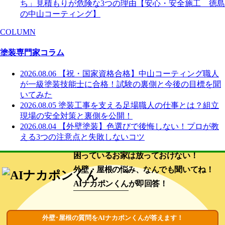
ち」見積もりが危険な3つの理由【安心・安全施工 徳島
の中山コーティング】
COLUMN
塗装専門家コラム
2026.08.06
【祝・国家資格合格】中山コーティング職人
が一級塗装技能士に合格！試験の裏側と今後の目標を聞
いてみた
2026.08.05
塗装工事を支える足場職人の仕事とは？組立
現場の安全対策と裏側を公開！
2026.08.04
【外壁塗装】色選びで後悔しない！プロが教
える3つの注意点と失敗しないコツ
困っているお家は放っておけない！
外壁・屋根の悩み、なんでも聞いてね！
AIナカポンくん
が即回答！
外壁･屋根の質問をAIナカポンくんが答えます！