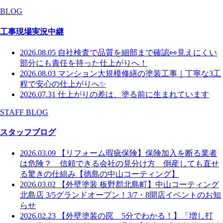
BLOG
工事現場実況中継
2026.08.05
自社検査で品質を細部まで確認👀見えにくい
部分にも責任を持った仕上がりへ！
2026.08.03
マンション大規模修繕の塗装工事｜丁寧な3工
程で安心の仕上がりへ✨
2026.07.31
仕上がりの差は、塗る前に生まれています
STAFF BLOG
スタッフブログ
2026.03.09
【リフォーム瑕疵保険】保険加入を断る業者
は危険？ 信頼できる会社の見分け方 倒産しても直せ
る驚きの仕組み【徳島の中山コーティング】
2026.03.02
【外壁塗装 板野郡北島町】中山コーティング
北島店 3/5グランドオープン！3/7・8開店イベントのお知
らせ
2026.02.23
【外壁塗装の罠 5分でわかる！】「増し打