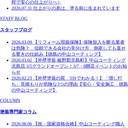
程で安心の仕上がりへ✨
2026.07.31
仕上がりの差は、塗る前に生まれています
STAFF BLOG
スタッフブログ
2026.03.09
【リフォーム瑕疵保険】保険加入を断る業者
は危険？ 信頼できる会社の見分け方 倒産しても直せ
る驚きの仕組み【徳島の中山コーティング】
2026.03.02
【外壁塗装 板野郡北島町】中山コーティング
北島店 3/5グランドオープン！3/7・8開店イベントのお知
らせ
2026.02.23
【外壁塗装の罠 5分でわかる！】「増し打
ち」見積もりが危険な3つの理由【安心・安全施工 徳島
の中山コーティング】
COLUMN
塗装専門家コラム
2026.08.06
【祝・国家資格合格】中山コーティング職人