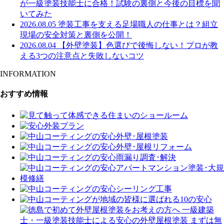
が一級塗装技能士に合格！試験の裏側と今後の目標を聞
いてみた
2026.08.05
塗装工事を支える足場職人の仕事とは？組立
現場の安全対策と裏側を公開！
2026.08.04
【外壁塗装】色選びで後悔しない！プロが教
える3つの注意点と失敗しないコツ
INFORMATION
おすすめ情報