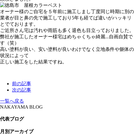
オーナー様のご自宅を５年前に施工しまし丁度同じ時期に別の
業者が目と鼻の先で施工しており5年も経てば違いがハッキリ
とでております。
ご近所さん宅は汚れや雨筋も多く退色も目立っておりました。
弊社が施工したオーナー様宅はめちゃくちゃ綺麗...自画自賛で
す（笑）
高い塗料が良い、安い塗料が良いわけでなく立地条件や躯体の
状況によって
正しい施工をした結果ですね。
前の記事
次の記事
一覧へ戻る
NAKAYAMA BLOG
代表ブログ
月別アーカイブ