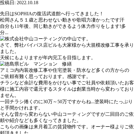
投稿日: 2022.10.18
先日はSOPHIAの復活武道館へ行ってきました！
松岡さん５１歳と思わせない動きや歌唱力凄かったです汗
自分も11年後、同じ動きができるよう体力作りをします!多
分...
さて、弊社バイパス店ビルも大家様から大規模改修工事を承り
ました。
天候にもよりますが年内完工を目指します。
アミコ内内装改修工事や住宅塗装・防水など多くの方からの
ご依頼有難く思っております。感謝です。
チラシなど余計な費用をかけない事でご社員や依頼頂いたお客
様に施工内容で還元するスタイルは創業当時から変わっており
ません。
一回チラシ捲くのに30万～50万ですからね...塗装時にたっぷり
と手間かけれます。
そんな昔から変わらない中山コーティングですが二回目のご依
頼や紹介なども多くなってきました。
こちらの画像は来月着工の賃貸物件です。オーナー様よりご依
頼頂きました。