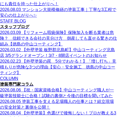
にも責任を持った仕上がりへ！
2026.08.03
マンション大規模修繕の塗装工事｜丁寧な3工程で
安心の仕上がりへ✨
STAFF BLOG
スタッフブログ
2026.03.09
【リフォーム瑕疵保険】保険加入を断る業者は危
険？ 信頼できる会社の見分け方 倒産しても直せる驚きの仕
組み【徳島の中山コーティング】
2026.03.02
【外壁塗装 板野郡北島町】中山コーティング北島
店 3/5グランドオープン！3/7・8開店イベントのお知らせ
2026.02.23
【外壁塗装の罠 5分でわかる！】「増し打ち」見
積もりが危険な3つの理由【安心・安全施工 徳島の中山コー
ティング】
COLUMN
塗装専門家コラム
2026.08.06
【祝・国家資格合格】中山コーティング職人が一
級塗装技能士に合格！試験の裏側と今後の目標を聞いてみた
2026.08.05
塗装工事を支える足場職人の仕事とは？組立現場
の安全対策と裏側を公開！
2026.08.04
【外壁塗装】色選びで後悔しない！プロが教える3