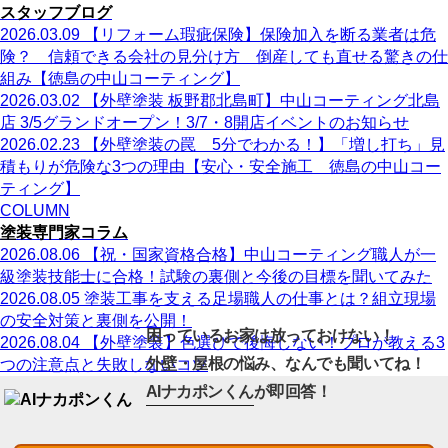
スタッフブログ
2026.03.09
【リフォーム瑕疵保険】保険加入を断る業者は危
険？ 信頼できる会社の見分け方 倒産しても直せる驚きの仕
組み【徳島の中山コーティング】
2026.03.02
【外壁塗装 板野郡北島町】中山コーティング北島
店 3/5グランドオープン！3/7・8開店イベントのお知らせ
2026.02.23
【外壁塗装の罠 5分でわかる！】「増し打ち」見
積もりが危険な3つの理由【安心・安全施工 徳島の中山コー
ティング】
COLUMN
塗装専門家コラム
2026.08.06
【祝・国家資格合格】中山コーティング職人が一
級塗装技能士に合格！試験の裏側と今後の目標を聞いてみた
2026.08.05
塗装工事を支える足場職人の仕事とは？組立現場
の安全対策と裏側を公開！
困っているお家は放っておけない！
2026.08.04
【外壁塗装】色選びで後悔しない！プロが教える3
外壁・屋根の悩み、なんでも聞いてね！
つの注意点と失敗しないコツ
AIナカポンくん
が即回答！