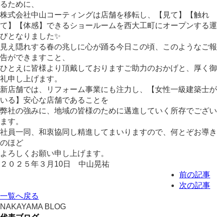
るために、
株式会社中山コーティングは店舗を移転し、【見て】【触れ
て】【体感】できるショールームを西大工町にオープンする運
びとなりました✨
見え隠れする春の兆しに心が踊る今日この頃、このようなご報
告ができますこと、
ひとえに皆様より頂戴しておりますご助力のおかげと、厚く御
礼申し上げます。
新店舗では、リフォーム事業にも注力し、【女性一級建築士が
いる】安心な店舗であることを
弊社の強みに、地域の皆様のために邁進していく所存でござい
ます。
社員一同、和衷協同し精進してまいりますので、何とぞお導き
のほど
よろしくお願い申し上げます。
２０２５年３月10日 中山晃祐
前の記事
次の記事
一覧へ戻る
NAKAYAMA BLOG