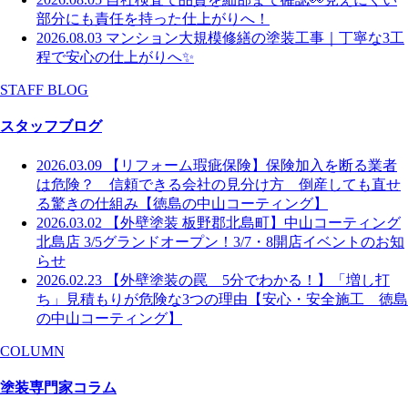
部分にも責任を持った仕上がりへ！
2026.08.03
マンション大規模修繕の塗装工事｜丁寧な3工
程で安心の仕上がりへ✨
STAFF BLOG
スタッフブログ
2026.03.09
【リフォーム瑕疵保険】保険加入を断る業者
は危険？ 信頼できる会社の見分け方 倒産しても直せ
る驚きの仕組み【徳島の中山コーティング】
2026.03.02
【外壁塗装 板野郡北島町】中山コーティング
北島店 3/5グランドオープン！3/7・8開店イベントのお知
らせ
2026.02.23
【外壁塗装の罠 5分でわかる！】「増し打
ち」見積もりが危険な3つの理由【安心・安全施工 徳島
の中山コーティング】
COLUMN
塗装専門家コラム