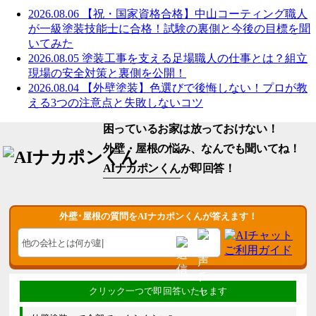
2026.08.06
【祝・国家資格合格】中山コーティング職人
が一級塗装技能士に合格！試験の裏側と今後の目標を聞
いてみた
2026.08.05
塗装工事を支える足場職人の仕事とは？組立
現場の安全対策と裏側を公開！
2026.08.04
【外壁塗装】色選びで後悔しない！プロが教
える3つの注意点と失敗しないコツ
困っているお家は放っておけない！
外壁・屋根の悩み、なんでも聞いてね！
AIナカポンくん
が即回答！
外壁･屋根の質問をAIナカポンくんが答えます！