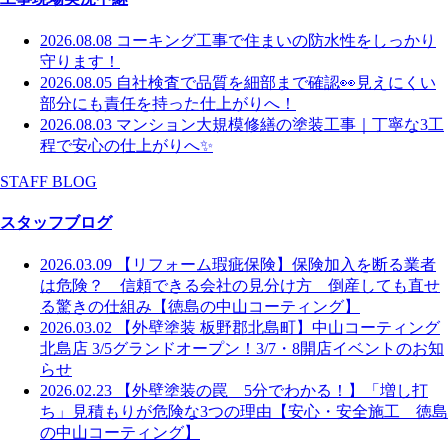
2026.08.08
コーキング工事で住まいの防水性をしっかり
守ります！
2026.08.05
自社検査で品質を細部まで確認👀見えにくい
部分にも責任を持った仕上がりへ！
2026.08.03
マンション大規模修繕の塗装工事｜丁寧な3工
程で安心の仕上がりへ✨
STAFF BLOG
スタッフブログ
2026.03.09
【リフォーム瑕疵保険】保険加入を断る業者
は危険？ 信頼できる会社の見分け方 倒産しても直せ
る驚きの仕組み【徳島の中山コーティング】
2026.03.02
【外壁塗装 板野郡北島町】中山コーティング
北島店 3/5グランドオープン！3/7・8開店イベントのお知
らせ
2026.02.23
【外壁塗装の罠 5分でわかる！】「増し打
ち」見積もりが危険な3つの理由【安心・安全施工 徳島
の中山コーティング】