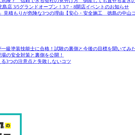
は危険？ 信頼できる会社の見分け方 倒産しても直せる驚き
店 3/5グランドオープン！3/7・8開店イベントのお知らせ
」見積もりが危険な3つの理由【安心・安全施工 徳島の中山
が一級塗装技能士に合格！試験の裏側と今後の目標を聞いてみ
現場の安全対策と裏側を公開！
る3つの注意点と失敗しないコツ