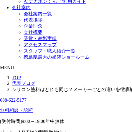
AIナカポンくん ご利用ガイド
会社案内
会社案内一覧
代表挨拶
企業理念
会社概要
受賞・表彰実績
アクセスマップ
スタッフ・職人紹介一覧
徳島県最大の塗装ショールーム
MENU
TOP
代表ブログ
シリコン塗料はどれも同じ？メーカーごとの違いを徹底
088-622-5177
無料相談・診断
[受付時間]
9:00～19:00
年中無休