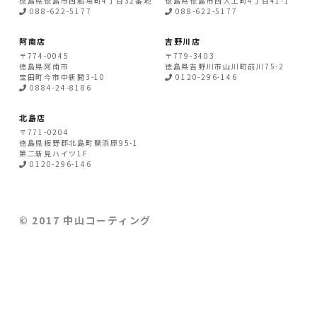
徳島県
徳島市
西船場町4丁目32番地
徳島県
徳島市
西大工町4丁目41-1
088-622-5177
088-622-5177
阿南店
吉野川店
〒774-0045
〒779-3403
徳島県
阿南市
徳島県
吉野川市
山川町前川75-2
宝田町今市中新開3-10
0120-296-146
0884-24-8186
北島店
〒771-0204
徳島県
板野郡北島町
鯛浜原95-1
第二新見ハイツ1F
0120-296-146
© 2017 中山コーティング