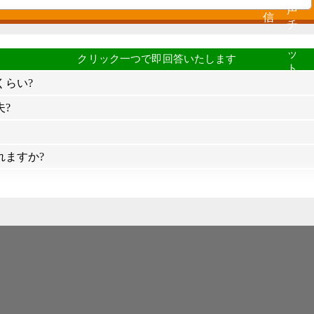
くらい?
?
れますか?