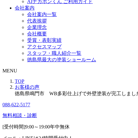
AIナカポンくん ご利用ガイド
会社案内
会社案内一覧
代表挨拶
企業理念
会社概要
受賞・表彰実績
アクセスマップ
スタッフ・職人紹介一覧
徳島県最大の塗装ショールーム
MENU
TOP
お客様の声
徳島県鳴門市 WB多彩仕上げで外壁塗装が完工しました
088-622-5177
無料相談・診断
[受付時間]
9:00～19:00
年中無休