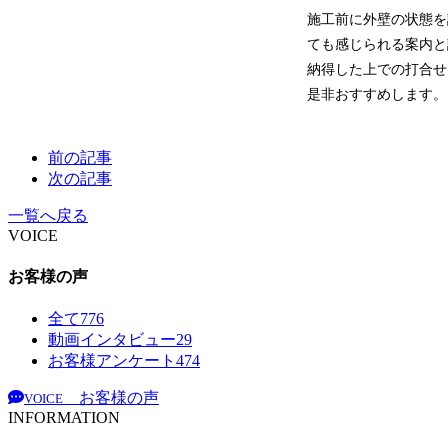
施工前に外壁の状態を
ても感じられる案内
納得した上での打合
是非おすすめします。
前の記事
次の記事
一覧へ戻る
VOICE
お客様の声
全て
776
動画インタビュー
29
お客様アンケート
474
お客様の声
VOICE
INFORMATION