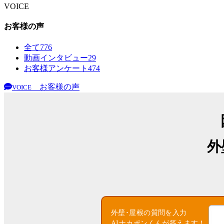
VOICE
お客様の声
全て
776
動画インタビュー
29
お客様アンケート
474
お客様の声
VOICE
外
外壁･屋根の質問を入力
AIナカポンくんが答えます！