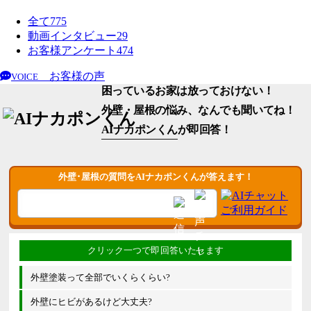
全て
775
動画インタビュー
29
お客様アンケート
474
お客様の声
VOICE
困っているお家は放っておけない！
外壁・屋根の悩み、なんでも聞いてね！
AIナカポンくん
が即回答！
外壁･屋根の質問をAIナカポンくんが答えます！
外壁塗装って全部でいくらくらい?
外壁にヒビがあるけど大丈夫?