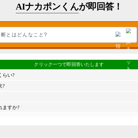
AIナカポンくん
が即回答！
くらい?
?
れますか?