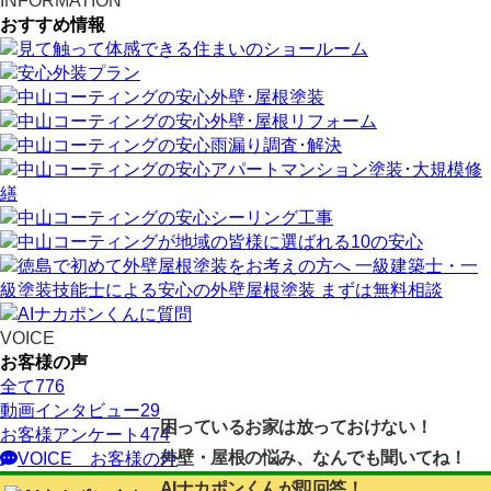
INFORMATION
おすすめ情報
VOICE
お客様の声
全て
776
動画インタビュー
29
困っているお家は放っておけない！
お客様アンケート
474
外壁・屋根の悩み、なんでも聞いてね！
VOICE
お客様の声
AIナカポンくん
が即回答！