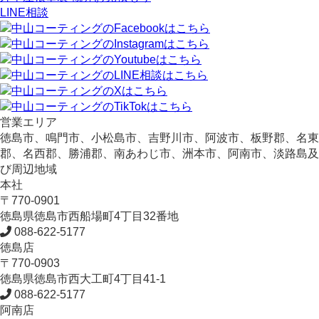
LINE相談
営業エリア
徳島市、鳴門市、小松島市、吉野川市、阿波市、板野郡、名東
郡、名西郡、勝浦郡、南あわじ市、洲本市、阿南市、淡路島及
び周辺地域
本社
〒770-0901
徳島県
徳島市
西船場町4丁目32番地
088-622-5177
徳島店
〒770-0903
徳島県
徳島市
西大工町4丁目41-1
088-622-5177
阿南店