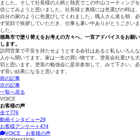
ました。そして社長様の人柄と熱意でこの中山コーティングを
信じてみようと思いました。社長様と奥様には色選びの時は、
自分の家のように色選びしてくれました。職人さん達も朝、必
ず笑顔で挨拶していただき、仕事も暑い中ありがとうございま
した。
徳島市で塗り替えをお考えの方々へ、一言アドバイスをお願い
します。
訪問営業で不安を持たせようとする会社はあると私もいろんな
人から聞いてます。家は一生の買い物です。塗装会社選びも大
切と思います。塗装の勉強会に是非参加して、みて下さい。必
ず良い結果になると思います。
前の記事
次の記事
一覧へ戻る
VOICE
お客様の声
全て
776
動画インタビュー
29
お客様アンケート
474
VOICE
お客様の声