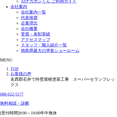
AIナカポンくん ご利用ガイド
会社案内
会社案内一覧
代表挨拶
企業理念
会社概要
受賞・表彰実績
アクセスマップ
スタッフ・職人紹介一覧
徳島県最大の塗装ショールーム
MENU
TOP
お客様の声
名西郡石井で外壁屋根塗装工事 スーパーセランフレッ
クス
088-622-5177
無料相談・診断
[受付時間]
9:00～19:00
年中無休