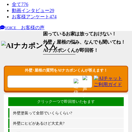
全て
776
動画インタビュー
29
お客様アンケート
474
お客様の声
VOICE
困っているお家は放っておけない！
外壁・屋根の悩み、なんでも聞いてね！
AIナカポンくん
が即回答！
外壁･屋根の質問をAIナカポンくんが答えます！
外壁塗装って全部でいくらくらい?
外壁にヒビがあるけど大丈夫?