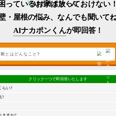
困っているお家は放っておけない
壁・屋根の悩み、なんでも聞いて
AIナカポンくん
が即回答！
くらい?
?
れますか?