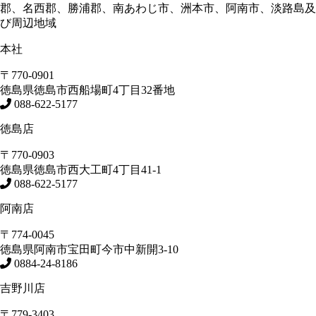
郡、名西郡、勝浦郡、南あわじ市、洲本市、阿南市、淡路島及
び周辺地域
本社
〒770-0901
徳島県
徳島市
西船場町4丁目32番地
088-622-5177
徳島店
〒770-0903
徳島県
徳島市
西大工町4丁目41-1
088-622-5177
阿南店
〒774-0045
徳島県
阿南市
宝田町今市中新開3-10
0884-24-8186
吉野川店
〒779-3403