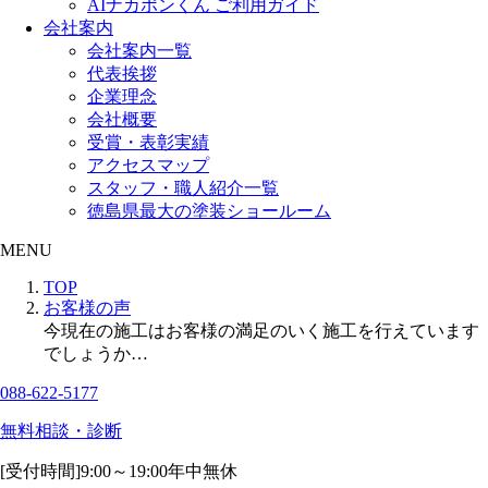
AIナカポンくん ご利用ガイド
会社案内
会社案内一覧
代表挨拶
企業理念
会社概要
受賞・表彰実績
アクセスマップ
スタッフ・職人紹介一覧
徳島県最大の塗装ショールーム
MENU
TOP
お客様の声
今現在の施工はお客様の満足のいく施工を行えています
でしょうか…
088-622-5177
無料相談・診断
[受付時間]
9:00～19:00
年中無休