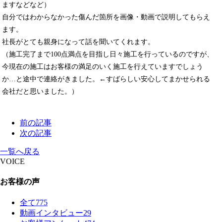
ますなどなど）
自分ではわからなかった傷んだ箇所を画像・動画で説明してもらえ
ます。
社長がとても親身になって話を聞いてくれます。
（施工完了まで100点満点を目指し日々施工を行っているのですが、
今現在の施工はお客様の満足のいく施工を行えていますでしょう
か…と途中で連絡がきました。←すばらしい安心してまかせられる
会社だと思いました。）
前の記事
次の記事
一覧へ戻る
VOICE
お客様の声
全て
775
動画インタビュー
29