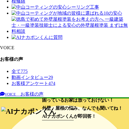
VOICE
お客様の声
全て
775
動画インタビュー
29
お客様アンケート
474
お客様の声
VOICE
困っているお家は放っておけない！
外壁・屋根の悩み、なんでも聞いてね！
AIナカポンくん
が即回答！