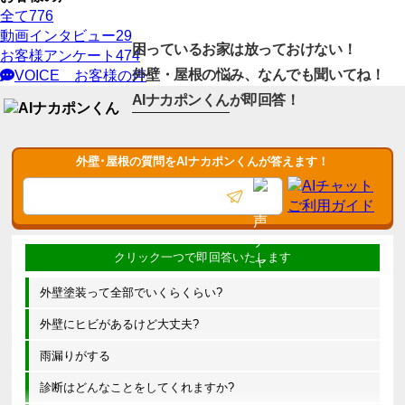
全て
776
動画インタビュー
29
困っているお家は放っておけない！
お客様アンケート
474
外壁・屋根の悩み、なんでも聞いてね！
VOICE
お客様の声
AIナカポンくん
が即回答！
外壁･屋根の質問をAIナカポンくんが答えます！
外壁塗装って全部でいくらくらい?
外壁にヒビがあるけど大丈夫?
雨漏りがする
診断はどんなことをしてくれますか?