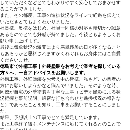
していただくなどとてもわかりやすく安心しておまかせす
るころができました。
また、その都度、工事の進捗状況をラインで経過を伝えて
いただきとてもよくわかりました。
社長様、奥様をはじめ、社員一同様の対応も親切かつ誠意
あるものでとても好感が持てました。今後ともよろしくお
願い申し上げます。
最後に気象状況の激変により寒風残暑の日が多くなること
もあろうかと思料されますがくれぐれもお身体にはご自愛
くださいませ。
徳島市で外構工事｜外装塗装をお考えで業者を探している
方々へ、一言アドバイスをお願いします。
外構工事、外壁塗装をお考え中の皆様、私もどこの業者の
方にお願いしようかなと悩んでいました。そのような時、
同僚が自宅の外壁塗装を丁寧な工事（ビデオ撮影による状
況把握と事前説明、綿密な打ち合わせと進捗状況の報告な
ど）であったことを知り、工事をお願いすることにしまし
た。
結果、予想以上の工事でとても満足しています。
また工事終了後もメンテナンスに応じてくれるとのことで