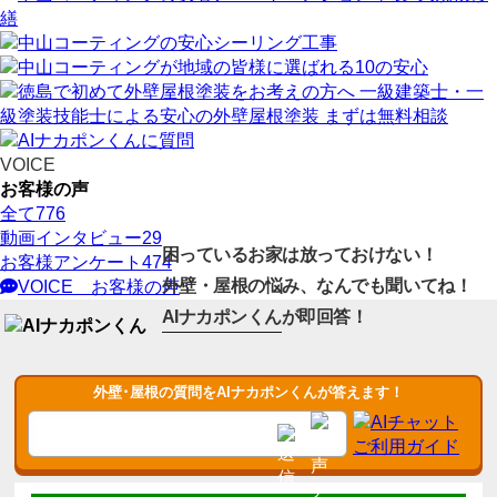
VOICE
お客様の声
全て
776
動画インタビュー
29
困っているお家は放っておけない！
お客様アンケート
474
外壁・屋根の悩み、なんでも聞いてね！
VOICE
お客様の声
AIナカポンくん
が即回答！
外壁･屋根の質問をAIナカポンくんが答えます！