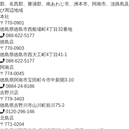
郡、名西郡、勝浦郡、南あわじ市、洲本市、阿南市、淡路島及
び周辺地域
本社
〒770-0901
徳島県
徳島市
西船場町4丁目32番地
088-622-5177
徳島店
〒770-0903
徳島県
徳島市
西大工町4丁目41-1
088-622-5177
阿南店
〒774-0045
徳島県
阿南市
宝田町今市中新開3-10
0884-24-8186
吉野川店
〒779-3403
徳島県
吉野川市
山川町前川75-2
0120-296-146
北島店
〒771-0204