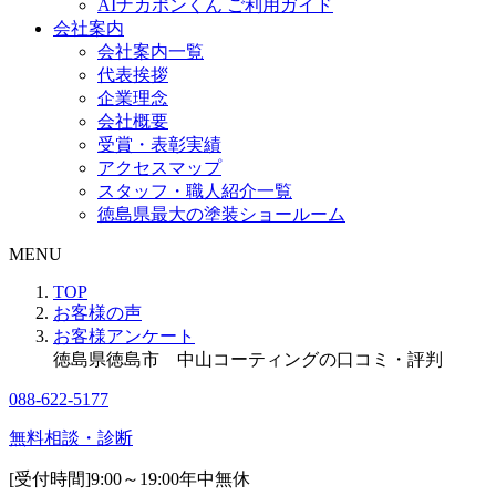
AIナカポンくん ご利用ガイド
会社案内
会社案内一覧
代表挨拶
企業理念
会社概要
受賞・表彰実績
アクセスマップ
スタッフ・職人紹介一覧
徳島県最大の塗装ショールーム
MENU
TOP
お客様の声
お客様アンケート
徳島県徳島市 中山コーティングの口コミ・評判
088-622-5177
無料相談・診断
[受付時間]
9:00～19:00
年中無休