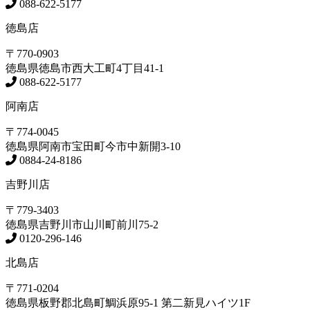
088-622-5177
徳島店
〒770-0903
徳島県
徳島市
西大工町4丁目41-1
088-622-5177
阿南店
〒774-0045
徳島県
阿南市
宝田町今市中新開3-10
0884-24-8186
吉野川店
〒779-3403
徳島県
吉野川市
山川町前川75-2
0120-296-146
北島店
〒771-0204
徳島県
板野郡北島町
鯛浜原95-1
第二新見ハイツ1F