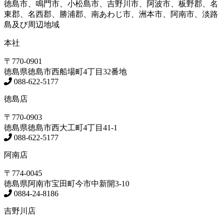
徳島市、鳴門市、小松島市、吉野川市、阿波市、板野郡、名
東郡、名西郡、勝浦郡、南あわじ市、洲本市、阿南市、淡路
島及び周辺地域
本社
〒770-0901
徳島県
徳島市
西船場町4丁目32番地
088-622-5177
徳島店
〒770-0903
徳島県
徳島市
西大工町4丁目41-1
088-622-5177
阿南店
〒774-0045
徳島県
阿南市
宝田町今市中新開3-10
0884-24-8186
吉野川店