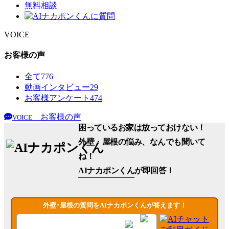
VOICE
お客様の声
全て
776
動画インタビュー
29
お客様アンケート
474
お客様の声
VOICE
困っているお家は放っておけない！
外壁・屋根の悩み、なんでも聞いて
ね！
AIナカポンくん
が即回答！
外壁･屋根の質問をAIナカポンくんが答えます！