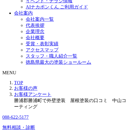
イベント・チラシ情報
AIナカポンくん ご利用ガイド
会社案内
会社案内一覧
代表挨拶
企業理念
会社概要
受賞・表彰実績
アクセスマップ
スタッフ・職人紹介一覧
徳島県最大の塗装ショールーム
MENU
TOP
お客様の声
お客様アンケート
勝浦郡勝浦町で外壁塗装 屋根塗装の口コミ 中山コ
ーティング
088-622-5177
無料相談・診断