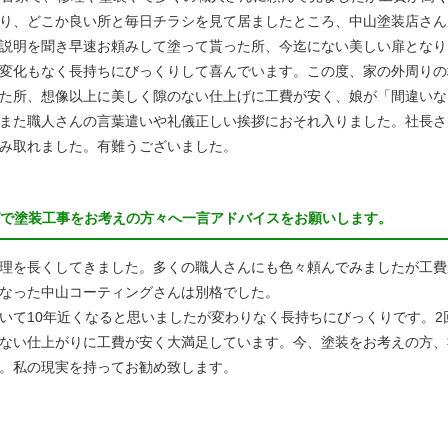
り、どこか良い所と毎日チラシを見て居ましたところ、中山塗装店さん
説明を聞き早速お頼みして塗って貰った所、今迄にない美しい扉となりま
変化もなく長持ちにびっくりして喜んでいます。この度、家の外周りの
た所、想像以上に美しく隙のない仕上げに工費が安く、娘が「間違いな
また職人さんの言葉遣いや礼儀正しい挨拶におそれ入りました。社長さ
み取れました。有難うございました。
グで塗装工事をお考えの方々へ一言アドバイスをお願いします。
理を長くしてきました。多くの職人さんにも色々頼んでみましたが工費
なった中山コーティングさんは別格でした。
いて10年近くなると思いましたが変わりなく長持ちにびっくりです。2
ない仕上がりに工費が安く大満足しています。今、塗装をお考えの方、
。私の現実を持ってお勧め致します。