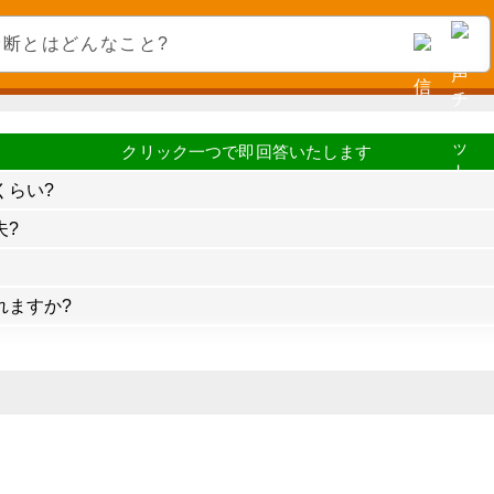
くらい?
夫?
れますか?