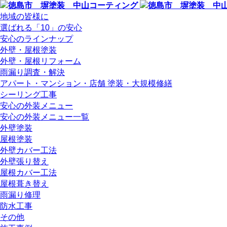
地域の皆様に
選ばれる「10」の安心
安心のラインナップ
外壁・屋根塗装
外壁・屋根リフォーム
雨漏り調査・解決
アパート・マンション・店舗 塗装・大規模修繕
シーリング工事
安心の外装メニュー
安心の外装メニュー一覧
外壁塗装
屋根塗装
外壁カバー工法
外壁張り替え
屋根カバー工法
屋根葺き替え
雨漏り修理
防水工事
その他