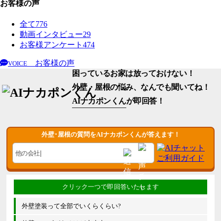
お客様の声
全て
776
動画インタビュー
29
お客様アンケート
474
お客様の声
VOICE
困っているお家は放っておけない！
外壁・屋根の悩み、なんでも聞いてね！
AIナカポンくん
が即回答！
外壁･屋根の質問をAIナカポンくんが答えます！
外壁塗装って全部でいくらくらい?