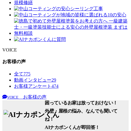
VOICE
お客様の声
全て
775
動画インタビュー
29
お客様アンケート
474
お客様の声
VOICE
困っているお家は放っておけない！
外壁・屋根の悩み、なんでも聞いて
ね！
AIナカポンくん
が即回答！