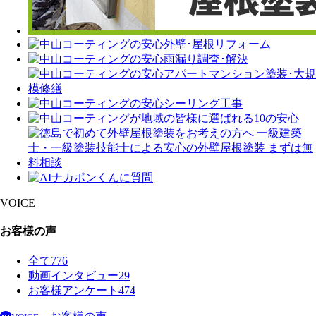
VOICE
お客様の声
全て
776
動画インタビュー
29
お客様アンケート
474