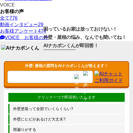
VOICE
お客様の声
全て
776
動画インタビュー
29
困っているお家は放っておけない！
お客様アンケート
474
外壁・屋根の悩み、なんでも聞いてね！
VOICE
お客様の声
AIナカポンくん
が即回答！
外壁･屋根の質問をAIナカポンくんが答えます！
外壁塗装って全部でいくらくらい?
外壁にヒビがあるけど大丈夫?
雨漏りがする