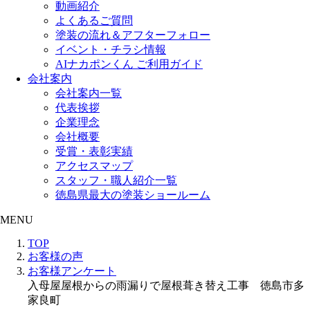
動画紹介
よくあるご質問
塗装の流れ＆アフターフォロー
イベント・チラシ情報
AIナカポンくん ご利用ガイド
会社案内
会社案内一覧
代表挨拶
企業理念
会社概要
受賞・表彰実績
アクセスマップ
スタッフ・職人紹介一覧
徳島県最大の塗装ショールーム
MENU
TOP
お客様の声
お客様アンケート
入母屋屋根からの雨漏りで屋根葺き替え工事 徳島市多
家良町